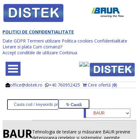
POLITICI DE CONFIDENTIALITATE
Date GDPR
Termeni utilizare
Politica cookies
Confidentialitate
Livrare si plata
Cum comanzi?
Accept conditiile de utilizare
Continua
office@distek.ro
+40 760952425
Cere ofertă (
0
)
@
@
BAUR
Tehnologia de testare şi măsurare BAUR previne
deteriorarea reţelelor şi sistemelor, permite