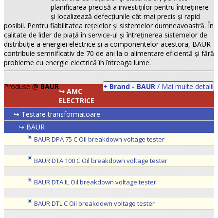
planificarea precisă a investiţiilor pentru întreţinere
şi localizează defecţiunile cât mai precis şi rapid
posibil. Pentru fiabilitatea reţelelor şi sistemelor dumneavoastră. În
calitate de lider de piaţă în service-ul şi întreţinerea sistemelor de
distribuţie a energiei electrice şi a componentelor acestora, BAUR
contribuie semnificativ de 70 de ani la o alimentare eficientă şi fără
probleme cu energie electrică în întreaga lume.
Produse @
BAUR
+ Brand - BAUR
/ Mai multe detalii
↪ AMC
ELECTRICE
↪ Testare transformatoare
↪ BAUR
•
BAUR DPA 75 C Oil breakdown voltage tester
•
BAUR DTA 100 C Oil breakdown voltage tester
•
BAUR DTA IL Oil breakdown voltage tester
BAUR DTL C Oil breakdown voltage tester