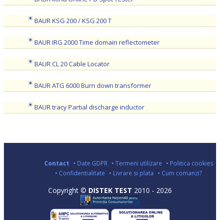
BAUR KSG 200 / KSG 200 T
BAUR IRG 2000 Time domain reflectometer
BAUR CL 20 Cable Locator
BAUR ATG 6000 Burn down transformer
BAUR tracy Partial discharge inductor
Contact
• Date GDPR
• Termeni utilizare
• Politica cookies
• Confidentialitate
• Livrare si plata
• Cum comanzi?
Copyright ©
DISTEK TEST
2010 - 2026