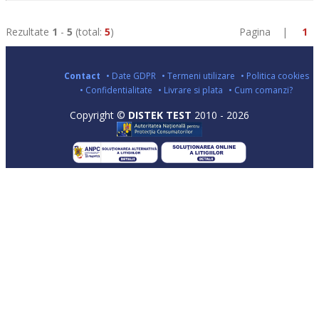
Rezultate
1
-
5
(total:
5
)
Pagina |
1
Contact
• Date GDPR
• Termeni utilizare
• Politica cookies
• Confidentialitate
• Livrare si plata
• Cum comanzi?
Copyright ©
DISTEK TEST
2010 - 2026