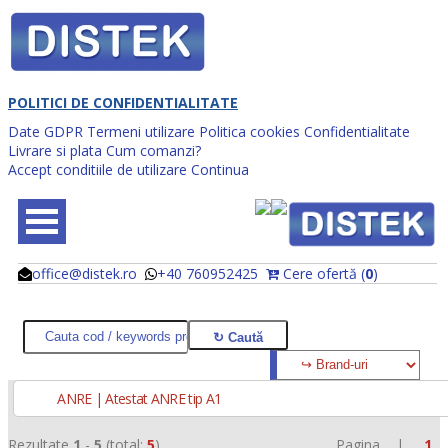
POLITICI DE CONFIDENTIALITATE
Date GDPR
Termeni utilizare
Politica cookies
Confidentialitate
Livrare si plata
Cum comanzi?
Accept conditiile de utilizare
Continua
office@distek.ro
+40 760952425
Cere ofertă (
0
)
@
@
ANRE | Atestat ANRE tip A1
Rezultate
1
-
5
(total:
5
)
Pagina |
1