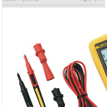
•
•
•