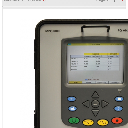
•
•
•