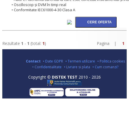
• Oscilloscop şi DVM în timp real
• Conformitate IEC61000-4-30 Clasa A
Rezultate
1
-
1
(total:
1
)
Pagina |
1
Contact
• Date GDPR
• Termeni utilizare
• Politica cookies
• Confidentialitate
• Livrare si plata
• Cum comanzi?
Copyright ©
DISTEK TEST
2010 - 2026