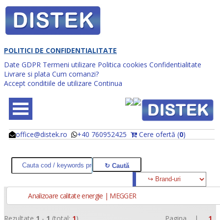
POLITICI DE CONFIDENTIALITATE
Date GDPR
Termeni utilizare
Politica cookies
Confidentialitate
Livrare si plata
Cum comanzi?
Accept conditiile de utilizare
Continua
office@distek.ro
+40 760952425
Cere ofertă (
0
)
@
@
Analizoare calitate energie | MEGGER
Rezultate
1
-
1
(total:
1
)
Pagina |
1