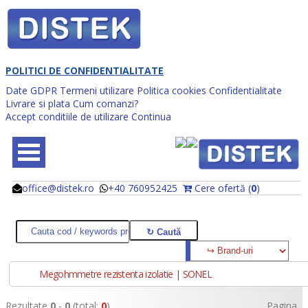
POLITICI DE CONFIDENTIALITATE
Date GDPR
Termeni utilizare
Politica cookies
Confidentialitate
Livrare si plata
Cum comanzi?
Accept conditiile de utilizare
Continua
office@distek.ro
+40 760952425
Cere ofertă (
0
)
@
@
Megohmmetre rezistenta izolatie | SONEL
Rezultate
0
-
0
(total:
0
)
Pagina