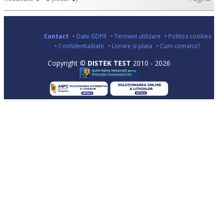
Contact
• Date GDPR
• Termeni utilizare
• Politica cookies
• Confidentialitate
• Livrare si plata
• Cum comanzi?
Copyright ©
DISTEK TEST
2010 - 2026
•
•
•