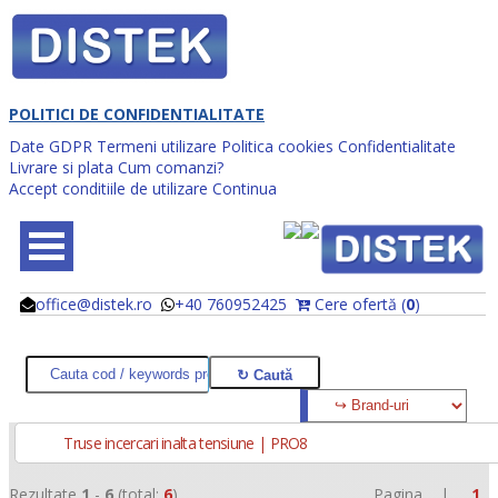
POLITICI DE CONFIDENTIALITATE
Date GDPR
Termeni utilizare
Politica cookies
Confidentialitate
Livrare si plata
Cum comanzi?
Accept conditiile de utilizare
Continua
office@distek.ro
+40 760952425
Cere ofertă (
0
)
@
@
Truse incercari inalta tensiune | PRO8
Rezultate
1
-
6
(total:
6
)
Pagina |
1