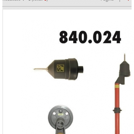
•
•
•