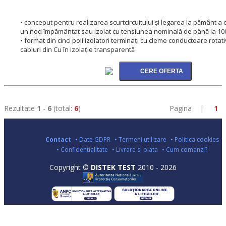
• conceput pentru realizarea scurtcircuitului și legarea la pământ a ci
un nod împământat sau izolat cu tensiunea nominală de până la 10
• format din cinci poli izolatori terminați cu cleme conductoare rotat
cabluri din Cu în izolație transparentă
Rezultate
1
-
6
(total:
6
)
Pagina |
1
Contact
• Date GDPR
• Termeni utilizare
• Politica cookies
• Confidentialitate
• Livrare si plata
• Cum comanzi?
Copyright ©
DISTEK TEST
2010 - 2026