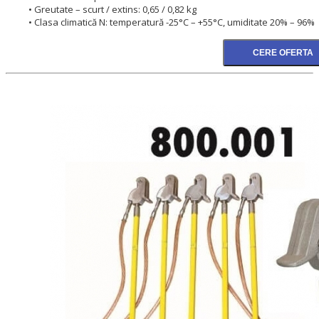
• Greutate – scurt / extins: 0,65 / 0,82 kg
• Clasa climatică N: temperatură -25°C – +55°C, umiditate 20% – 96%