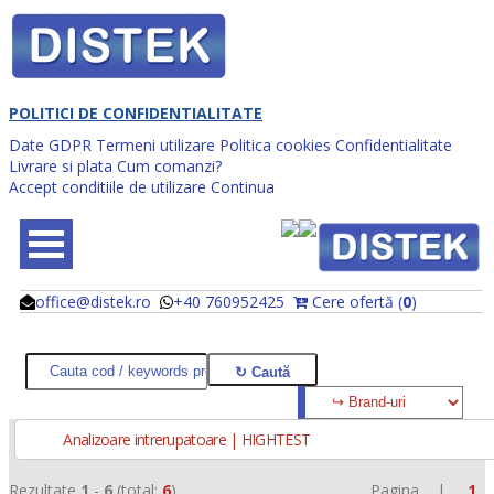
POLITICI DE CONFIDENTIALITATE
Date GDPR
Termeni utilizare
Politica cookies
Confidentialitate
Livrare si plata
Cum comanzi?
Accept conditiile de utilizare
Continua
office@distek.ro
+40 760952425
Cere ofertă (
0
)
@
@
Analizoare intrerupatoare | HIGHTEST
Rezultate
1
-
6
(total:
6
)
Pagina |
1