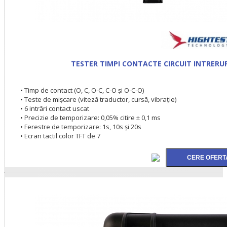
TESTER TIMPI CONTACTE CIRCUIT INTRERU
• Timp de contact (O, C, O-C, C-O şi O-C-O)
• Teste de mișcare (viteză traductor, cursă, vibraţie)
• 6 intrări contact uscat
• Precizie de temporizare: 0,05% citire ± 0,1 ms
• Ferestre de temporizare: 1s, 10s şi 20s
• Ecran tactil color TFT de 7