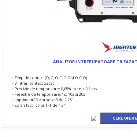
ANALIZOR INTRERUPATOARE TRIFAZATE
• Timp de contact (O, C, O-C, C-O şi O-C-O)
• 3 intrări contact uscat
• Precizie de temporizare: 0,05% citire ± 0,1 ms
• Ferestre de temporizare: 1s, 10s şi 20s
• Imprimantă încorporată de 2,25”
• Ecran tactil color TFT de 4,3”