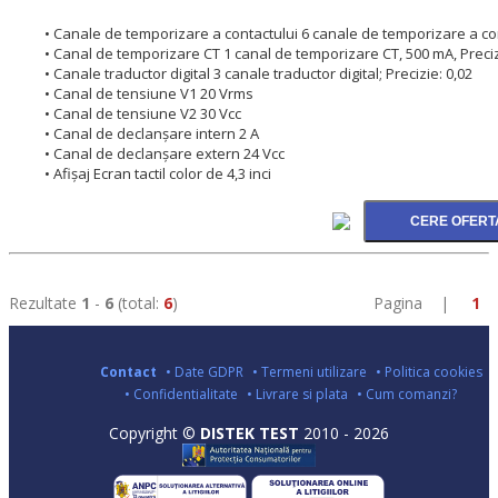
• Canale de temporizare a contactului 6 canale de temporizare a cont
• Canal de temporizare CT 1 canal de temporizare CT, 500 mA, Preciz
• Canale traductor digital 3 canale traductor digital; Precizie: 0,02
• Canal de tensiune V1 20 Vrms
• Canal de tensiune V2 30 Vcc
• Canal de declanșare intern 2 A
• Canal de declanșare extern 24 Vcc
• Afișaj Ecran tactil color de 4,3 inci
Rezultate
1
-
6
(total:
6
)
Pagina |
1
Contact
• Date GDPR
• Termeni utilizare
• Politica cookies
• Confidentialitate
• Livrare si plata
• Cum comanzi?
Copyright ©
DISTEK TEST
2010 - 2026