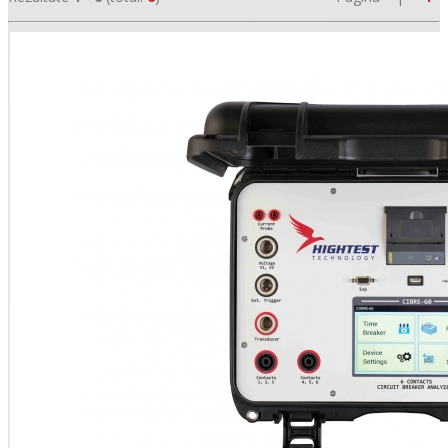
•
•
•