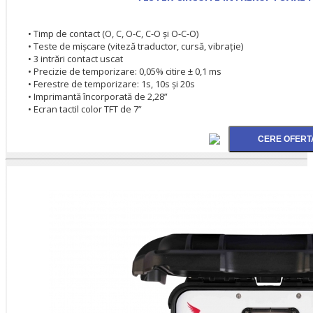
• Timp de contact (O, C, O-C, C-O şi O-C-O)
• Teste de mișcare (viteză traductor, cursă, vibraţie)
• 3 intrări contact uscat
• Precizie de temporizare: 0,05% citire ± 0,1 ms
• Ferestre de temporizare: 1s, 10s şi 20s
• Imprimantă încorporată de 2,28”
• Ecran tactil color TFT de 7”