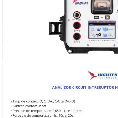
ANALIZOR CIRCUIT INTRERUPTOR H
• Timp de contact (O, C, O-C, C-O şi O-C-O)
• 6 intrări contact uscat
• Precizie de temporizare: 0,05% citire ± 0,1 ms
• Ferestre de temporizare: 1s, 10s şi 20s