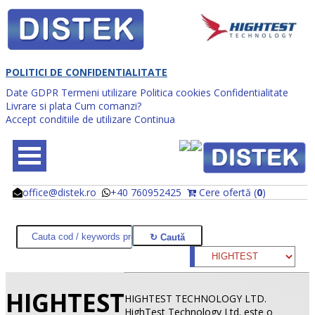
POLITICI DE CONFIDENTIALITATE
Date GDPR
Termeni utilizare
Politica cookies
Confidentialitate
Livrare si plata
Cum comanzi?
Accept conditiile de utilizare
Continua
office@distek.ro
+40 760952425
Cere ofertă (
0
)
@
@
HIGHTEST
HIGHTEST TECHNOLOGY LTD.
HighTest Technology Ltd. este o