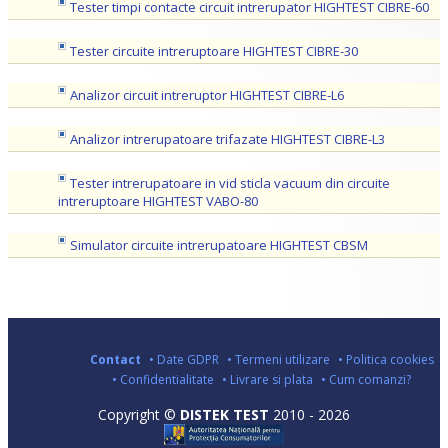
Tester timpi contacte circuit intrerupator HIGHTEST CIBRE-60
Tester circuite intreruptoare HIGHTEST CIBRE-30
Analizor circuit intreruptor HIGHTEST CIBRE-L6
Analizor intrerupatoare trifazate HIGHTEST CIBRE-L3
Tester intrerupatoare in vid sticla vacuum din circuite
intreruptoare HIGHTEST VABO-80
Simulator circuite intrerupatoare HIGHTEST CBSM
Contact
• Date GDPR
• Termeni utilizare
• Politica cookies
• Confidentialitate
• Livrare si plata
• Cum comanzi?
Copyright ©
DISTEK TEST
2010 - 2026