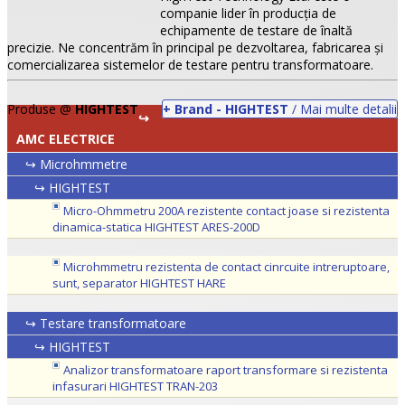
companie lider în producţia de
echipamente de testare de înaltă
precizie. Ne concentrăm în principal pe dezvoltarea, fabricarea şi
comercializarea sistemelor de testare pentru transformatoare.
Produse @
HIGHTEST
+ Brand - HIGHTEST
/ Mai multe detalii
↪
AMC ELECTRICE
↪ Microhmmetre
↪ HIGHTEST
Micro-Ohmmetru 200A rezistente contact joase si rezistenta
dinamica-statica HIGHTEST ARES-200D
•
Microhmmetru rezistenta de contact cinrcuite intreruptoare,
•
sunt, separator HIGHTEST HARE
•
↪ Testare transformatoare
↪ HIGHTEST
Analizor transformatoare raport transformare si rezistenta
infasurari HIGHTEST TRAN-203