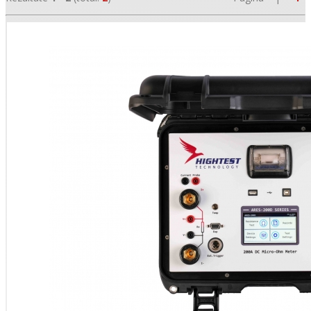
•
•
•