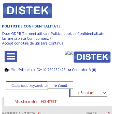
POLITICI DE CONFIDENTIALITATE
Date GDPR
Termeni utilizare
Politica cookies
Confidentialitate
Livrare si plata
Cum comanzi?
Accept conditiile de utilizare
Continua
office@distek.ro
+40 760952425
Cere ofertă (
0
)
@
@
Microhmmetre | HIGHTEST
Rezultate
1
-
2
(total:
2
)
Pagina |
1