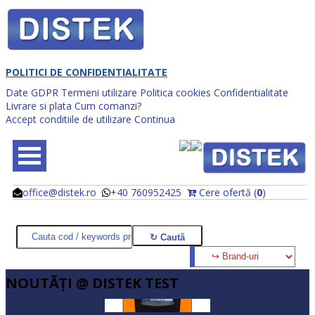
POLITICI DE CONFIDENTIALITATE
Date GDPR
Termeni utilizare
Politica cookies
Confidentialitate
Livrare si plata
Cum comanzi?
Accept conditiile de utilizare
Continua
office@distek.ro
+40 760952425
Cere ofertă (
0
)
@
@
NOUTĂŢI @ DISTEK TEST