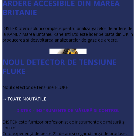
ARDERE ACCESIBILE DIN MAREA
BRITANIE
DISTEK ofera solutii complete pentru analiza gazelor de ardere de
la KANE / Marea Britanie. Kane Intl Ltd este lider pe piata din UK in
producerea si dezvoltarea analizoarelor de gaze de ardere.
NOUL DETECTOR DE TENSIUNE
FLUKE
Noul detector de tensiune FLUKE
↪ TOATE NOUTĂŢILE
DISTEK - INSTRUMENTE DE MĂSURĂ ŞI CONTROL
DISTEK este furnizor profesionist de instrumente de măsură şi
control.
Cu o experienţă de peste 25 de ani şi o gamă largă de produse,