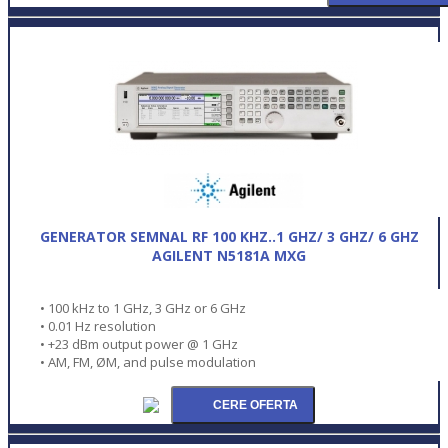
GENERATOR SEMNAL RF 100 KHZ..1 GHZ/ 3 GHZ/ 6 GHZ
AGILENT N5181A MXG
• 100 kHz to 1 GHz, 3 GHz or 6 GHz
• 0.01 Hz resolution
• +23 dBm output power @ 1 GHz
• AM, FM, ØM, and pulse modulation