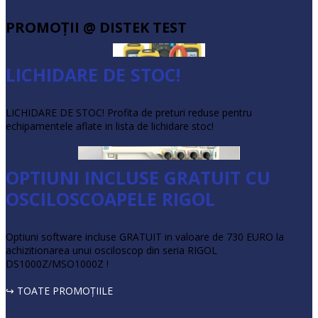
PROMOŢII @ DISTEK TEST
LICHIDARE DE STOC!
LICHIDARE DE STOC! Profita de preturi reduse pentru
echipamentele aflate in lista de lichidare stoc!
OPTIUNI INCLUSE GRATUIT CU
OSCILOSCOAPELE RIGOL
Optiuni software incluse GRATUIT in valoare de 730 EURO la
achizitionarea unui osciloscop din seria RIGOL
DS1000Z/MSO1000Z !
↪ TOATE PROMOŢIILE