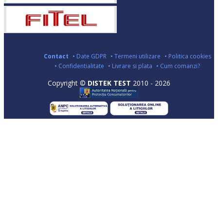
Contact
• Date GDPR
• Termeni utilizare
• Politica cookies
• Confidentialitate
• Livrare si plata
• Cum comanzi?
Copyright ©
DISTEK TEST
2010 - 2026