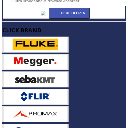
• Ultra Broadband Microwave Absorber
CLICK BRAND