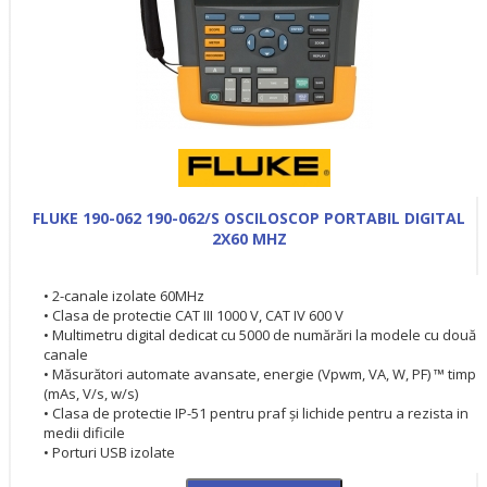
FLUKE 190-062 190-062/S OSCILOSCOP PORTABIL DIGITAL
2X60 MHZ
• 2-canale izolate 60MHz
• Clasa de protectie CAT III 1000 V, CAT IV 600 V
• Multimetru digital dedicat cu 5000 de numărări la modele cu două
canale
• Măsurători automate avansate, energie (Vpwm, VA, W, PF) ™ timp
(mAs, V/s, w/s)
• Clasa de protectie IP-51 pentru praf şi lichide pentru a rezista in
medii dificile
• Porturi USB izolate