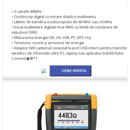
• 2-canale 40MHz
• Osciloscop digital cu intrare dublă şi multimetru
• Lătime de bandă a osciloscopului de 40 MHz sau 20 MHz
• Două multimetre digitale true-RMS cu limită de numărare de
impulsuri 5000
• Măsurarea energiei (W, VA, VAR, PF, DPF, Hz)
• Tensiune, curent şi armonice de energie
• Adaptor WiFi optional conectat la port USB intern pentru transfer
wireless de informatii către PC, laptop sau aplicatia mobilă Fluke
Connect�®*1