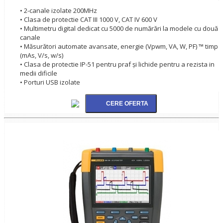
• 2-canale izolate 200MHz
• Clasa de protectie CAT III 1000 V, CAT IV 600 V
• Multimetru digital dedicat cu 5000 de numărări la modele cu două
canale
• Măsurători automate avansate, energie (Vpwm, VA, W, PF) ™ timp
(mAs, V/s, w/s)
• Clasa de protectie IP-51 pentru praf şi lichide pentru a rezista in
medii dificile
• Porturi USB izolate