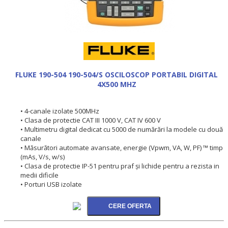
FLUKE 190-504 190-504/S OSCILOSCOP PORTABIL DIGITAL
4X500 MHZ
• 4-canale izolate 500MHz
• Clasa de protectie CAT III 1000 V, CAT IV 600 V
• Multimetru digital dedicat cu 5000 de numărări la modele cu două
canale
• Măsurători automate avansate, energie (Vpwm, VA, W, PF) ™ timp
(mAs, V/s, w/s)
• Clasa de protectie IP-51 pentru praf şi lichide pentru a rezista in
medii dificile
• Porturi USB izolate