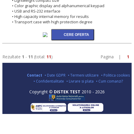
• Lightweight compact size
• Color graphic display and alphanumerical keypad
• USB and RS-232 interface
• High capacity internal memory for results
• Transport case with high protection degree
Rezultate
1
-
11
(total:
11
)
Pagina |
1
Contact
• Date GDPR
• Termeni utilizare
• Politica cookies
• Confidentialitate
• Livrare si plata
• Cum comanzi?
Copyright ©
DISTEK TEST
2010 - 2026