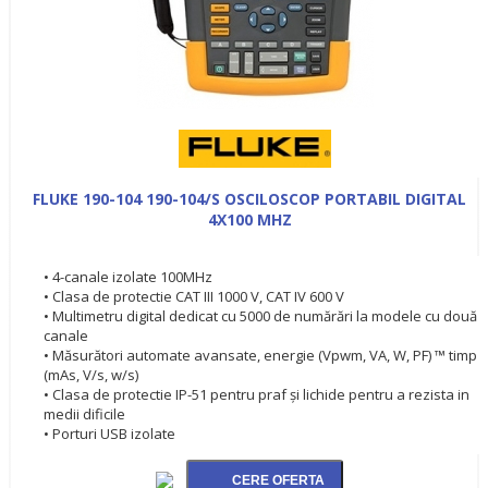
FLUKE 190-104 190-104/S OSCILOSCOP PORTABIL DIGITAL
4X100 MHZ
• 4-canale izolate 100MHz
• Clasa de protectie CAT III 1000 V, CAT IV 600 V
• Multimetru digital dedicat cu 5000 de numărări la modele cu două
canale
• Măsurători automate avansate, energie (Vpwm, VA, W, PF) ™ timp
(mAs, V/s, w/s)
• Clasa de protectie IP-51 pentru praf şi lichide pentru a rezista in
medii dificile
• Porturi USB izolate