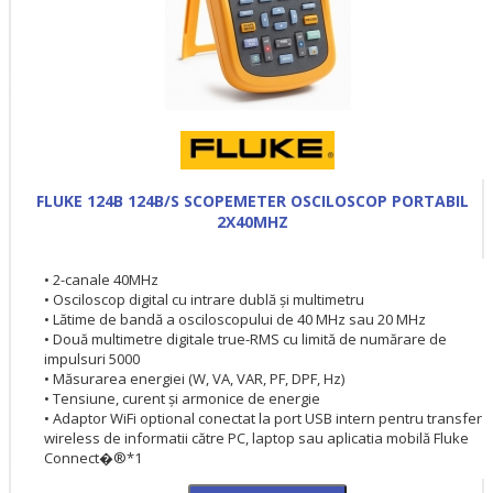
FLUKE 124B 124B/S SCOPEMETER OSCILOSCOP PORTABIL
2X40MHZ
• 2-canale 40MHz
• Osciloscop digital cu intrare dublă şi multimetru
• Lătime de bandă a osciloscopului de 40 MHz sau 20 MHz
• Două multimetre digitale true-RMS cu limită de numărare de
impulsuri 5000
• Măsurarea energiei (W, VA, VAR, PF, DPF, Hz)
• Tensiune, curent şi armonice de energie
• Adaptor WiFi optional conectat la port USB intern pentru transfer
wireless de informatii către PC, laptop sau aplicatia mobilă Fluke
Connect�®*1