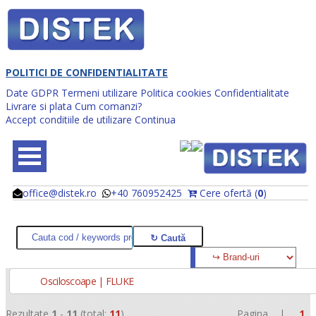
POLITICI DE CONFIDENTIALITATE
Date GDPR
Termeni utilizare
Politica cookies
Confidentialitate
Livrare si plata
Cum comanzi?
Accept conditiile de utilizare
Continua
office@distek.ro
+40 760952425
Cere ofertă (
0
)
@
@
Osciloscoape | FLUKE
Rezultate
1
-
11
(total:
11
)
Pagina |
1