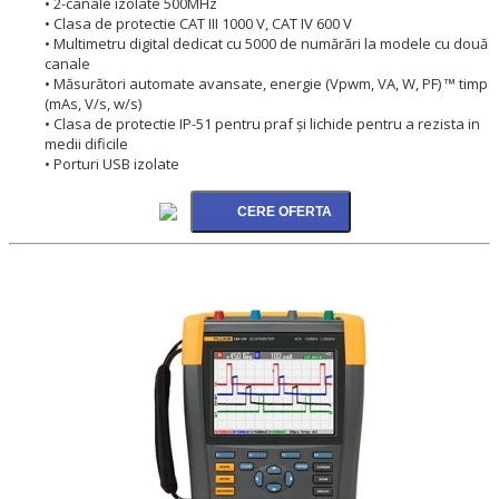
• 2-canale izolate 500MHz
• Clasa de protectie CAT III 1000 V, CAT IV 600 V
• Multimetru digital dedicat cu 5000 de numărări la modele cu două
canale
• Măsurători automate avansate, energie (Vpwm, VA, W, PF) ™ timp
(mAs, V/s, w/s)
• Clasa de protectie IP-51 pentru praf şi lichide pentru a rezista in
medii dificile
• Porturi USB izolate