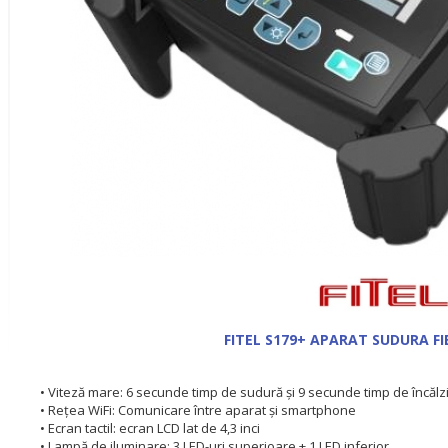
FITEL S179+ APARAT SUDURA F
• Viteză mare: 6 secunde timp de sudură și 9 secunde timp de încălz
• Rețea WiFi: Comunicare între aparat și smartphone
• Ecran tactil: ecran LCD lat de 4,3 inci
• Lampă de iluminare: 3 LED-uri superioare + 1 LED inferior