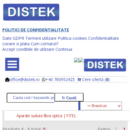
POLITICI DE CONFIDENTIALITATE
Date GDPR
Termeni utilizare
Politica cookies
Confidentialitate
Livrare si plata
Cum comanzi?
Accept conditiile de utilizare
Continua
office@distek.ro
+40 760952425
Cere ofertă (
0
)
@
@
Aparate sudura fibra optica | FITEL
Rezultate
1
-
1
(total:
1
)
Pagina |
1