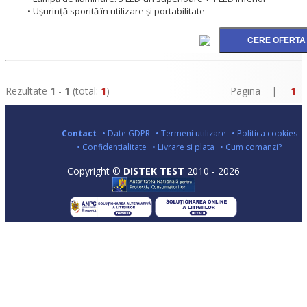
• Ușurință sporită în utilizare și portabilitate
Rezultate
1
-
1
(total:
1
)
Pagina |
1
Contact
• Date GDPR
• Termeni utilizare
• Politica cookies
• Confidentialitate
• Livrare si plata
• Cum comanzi?
Copyright ©
DISTEK TEST
2010 - 2026