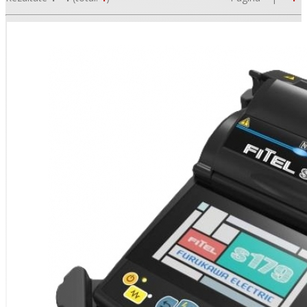
•
•
•