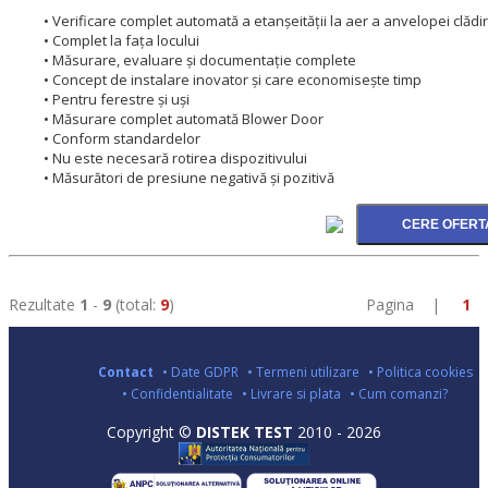
• Verificare complet automată a etanșeității la aer a anvelopei clădir
• Complet la fața locului
• Măsurare, evaluare și documentație complete
• Concept de instalare inovator și care economisește timp
• Pentru ferestre și uși
• Măsurare complet automată Blower Door
• Conform standardelor
• Nu este necesară rotirea dispozitivului
• Măsurători de presiune negativă și pozitivă
Rezultate
1
-
9
(total:
9
)
Pagina |
1
Contact
• Date GDPR
• Termeni utilizare
• Politica cookies
• Confidentialitate
• Livrare si plata
• Cum comanzi?
Copyright ©
DISTEK TEST
2010 - 2026