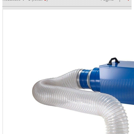
•
•
•