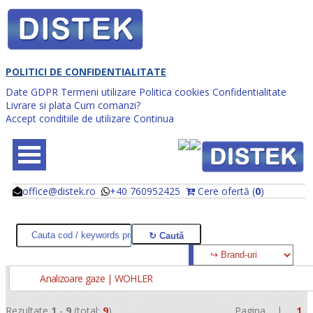
POLITICI DE CONFIDENTIALITATE
Date GDPR
Termeni utilizare
Politica cookies
Confidentialitate
Livrare si plata
Cum comanzi?
Accept conditiile de utilizare
Continua
office@distek.ro
+40 760952425
Cere ofertă (
0
)
@
@
Analizoare gaze | WOHLER
Rezultate
1
-
9
(total:
9
)
Pagina |
1