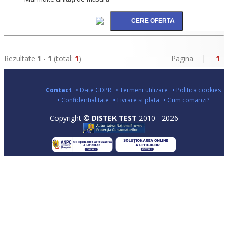
Rezultate
1
-
1
(total:
1
)
Pagina |
1
Contact
• Date GDPR
• Termeni utilizare
• Politica cookies
• Confidentialitate
• Livrare si plata
• Cum comanzi?
Copyright ©
DISTEK TEST
2010 - 2026