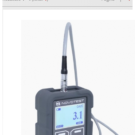
•
•
•