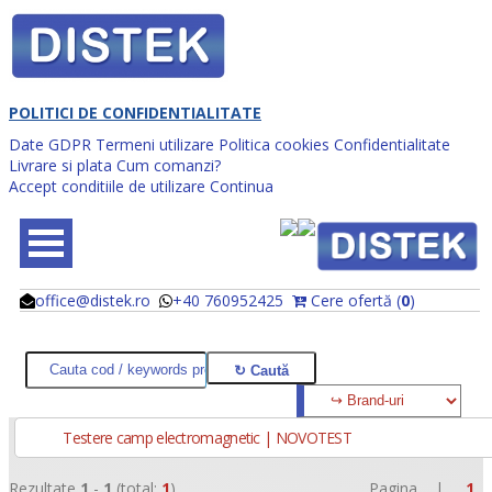
POLITICI DE CONFIDENTIALITATE
Date GDPR
Termeni utilizare
Politica cookies
Confidentialitate
Livrare si plata
Cum comanzi?
Accept conditiile de utilizare
Continua
office@distek.ro
+40 760952425
Cere ofertă (
0
)
@
@
Testere camp electromagnetic | NOVOTEST
Rezultate
1
-
1
(total:
1
)
Pagina |
1