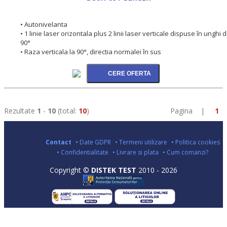
• Autonivelanta
• 1 linie laser orizontala plus 2 linii laser verticale dispuse în unghi 
90°
• Raza verticala la 90°, directia normalei în sus
Rezultate
1
-
10
(total:
10
)
Pagina |
1
Contact
• Date GDPR
• Termeni utilizare
• Politica cookies
• Confidentialitate
• Livrare si plata
• Cum comanzi?
Copyright ©
DISTEK TEST
2010 - 2026