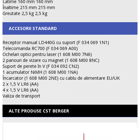
Latime 160 mm 160 mm
Înaltime 215 mm 215 mm
Greutate 2,5 kg 2,5 kg
ACCESORII STANDARD
Receptor manual LD440G cu suport (F 034 069 1N1)
Telecomanda RC700 (F 034 069 A00)
Ochelari optici pentru laser (1 608 M00 7N6)
2 panouri de vizare cu magnet (1 608 M00 8NC)
Suport de perete în V (F 034 092 CN2)
1 acumulator NiMH (1 608 M00 1NA)
Încarcator (1 608 M00 2NE) cu cablu de alimentare EU/UK
2 x 1,5 V LR6 (AA)
4 x 1,5 V LR6 (AA)
Valiza de transport
ALTE PRODUSE CST BERGER