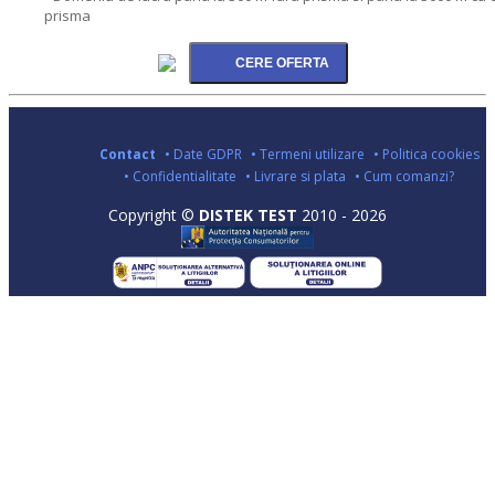
prisma
Contact
• Date GDPR
• Termeni utilizare
• Politica cookies
• Confidentialitate
• Livrare si plata
• Cum comanzi?
Copyright ©
DISTEK TEST
2010 - 2026