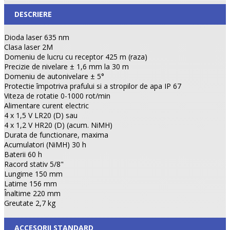
DESCRIERE
Dioda laser 635 nm
Clasa laser 2M
Domeniu de lucru cu receptor 425 m (raza)
Precizie de nivelare ± 1,6 mm la 30 m
Domeniu de autonivelare ± 5°
Protectie împotriva prafului si a stropilor de apa IP 67
Viteza de rotatie 0-1000 rot/min
Alimentare curent electric
4 x 1,5 V LR20 (D) sau
4 x 1,2 V HR20 (D) (acum. NiMH)
Durata de functionare, maxima
Acumulatori (NiMH) 30 h
Baterii 60 h
Racord stativ 5/8"
Lungime 150 mm
Latime 156 mm
Înaltime 220 mm
Greutate 2,7 kg
ACCESORII STANDARD