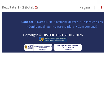
Rezultate
1
-
2
(total:
2
)
Pagina |
1
Contact
• Date GDPR
• Termeni utilizare
• Politica cookies
• Confidentialitate
• Livrare si plata
• Cum comanzi?
Copyright ©
DISTEK TEST
2010 - 2026