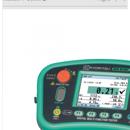
•
•
•