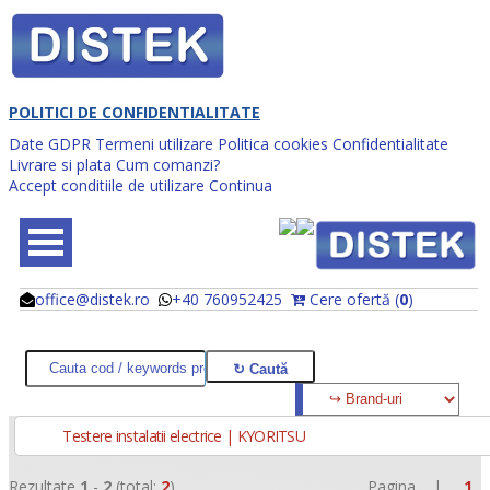
POLITICI DE CONFIDENTIALITATE
Date GDPR
Termeni utilizare
Politica cookies
Confidentialitate
Livrare si plata
Cum comanzi?
Accept conditiile de utilizare
Continua
office@distek.ro
+40 760952425
Cere ofertă (
0
)
@
@
Testere instalatii electrice | KYORITSU
Rezultate
1
-
2
(total:
2
)
Pagina |
1