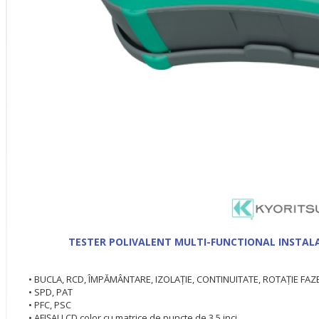
TESTER POLIVALENT MULTI-FUNCTIONAL INSTALAT
• BUCLA, RCD, ÎMPĂMÂNTARE, IZOLAȚIE, CONTINUITATE, ROTAȚIE FAZ
• SPD, PAT
• PFC, PSC
• AFIȘAJ LCD color cu matrice de puncte de 3,5 inci.