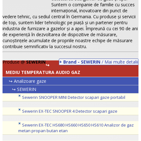
Suntem o companie de familie cu succes
internaţional, inovatoare din punct de
vedere tehnic, cu sediul central în Germania. Cu produse şi servicii
de top, suntem lider tehnologic pe piaţă şi un partener pentru
industria de furnizare a gazelor şi a apei. Împreună cu cei 90 de ani
de experienţă în dezvoltarea de dispozitive de măsurare,
cunoștinţele acumulate de propriile noastre echipe de măsurare
contribuie semnificativ la succesul nostru.
Produse @
SEWERIN
+ Brand - SEWERIN
/ Mai multe detalii
↪
MEDIU TEMPERATURA AUDIO GAZ
↪ Analizoare gaze
•
↪ SEWERIN
•
Sewerin SNOOPER MINI Detector scapari gaze portabil
•
Sewerin EX-TEC SNOOPER 4 Detector scapari gaze
Sewerin EX-TEC HS680 HS660 HS650 HS610 Analizor de gaz
metan propan butan etan