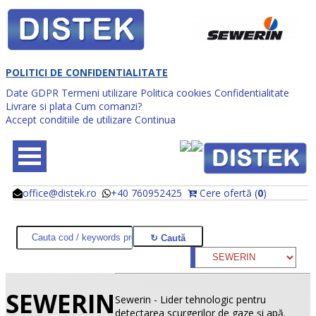
POLITICI DE CONFIDENTIALITATE
Date GDPR
Termeni utilizare
Politica cookies
Confidentialitate
Livrare si plata
Cum comanzi?
Accept conditiile de utilizare
Continua
office@distek.ro
+40 760952425
Cere ofertă (
0
)
@
@
SEWERIN
Sewerin - Lider tehnologic pentru
detectarea scurgerilor de gaze şi apă.