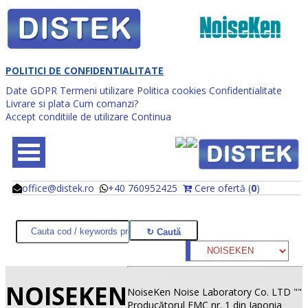
POLITICI DE CONFIDENTIALITATE
Date GDPR
Termeni utilizare
Politica cookies
Confidentialitate
Livrare si plata
Cum comanzi?
Accept conditiile de utilizare
Continua
office@distek.ro
+40 760952425
Cere ofertă (
0
)
@
@
NOISEKEN
NoiseKen Noise Laboratory Co. LTD ""
Producătorul EMC nr. 1 din Japonia