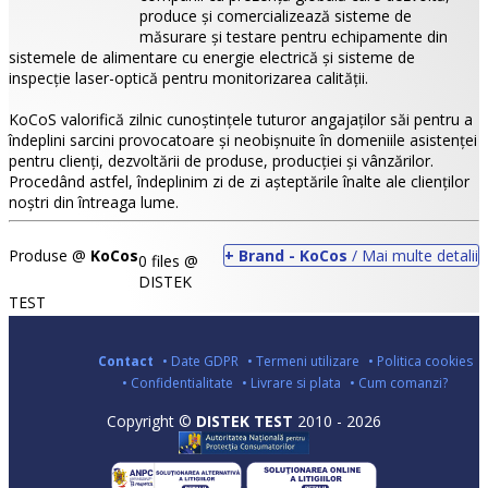
produce şi comercializează sisteme de
măsurare şi testare pentru echipamente din
sistemele de alimentare cu energie electrică şi sisteme de
inspecţie laser-optică pentru monitorizarea calităţii.
KoCoS valorifică zilnic cunoștinţele tuturor angajaţilor săi pentru a
îndeplini sarcini provocatoare şi neobișnuite în domeniile asistenţei
pentru clienţi, dezvoltării de produse, producţiei şi vânzărilor.
Procedând astfel, îndeplinim zi de zi așteptările înalte ale clienţilor
noștri din întreaga lume.
Produse @
KoCos
+ Brand - KoCos
/ Mai multe detalii
0 files @
DISTEK
•
TEST
•
Contact
• Date GDPR
• Termeni utilizare
• Politica cookies
•
• Confidentialitate
• Livrare si plata
• Cum comanzi?
Copyright ©
DISTEK TEST
2010 - 2026