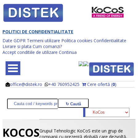
POLITICI DE CONFIDENTIALITATE
Date GDPR
Termeni utilizare
Politica cookies
Confidentialitate
Livrare si plata
Cum comanzi?
Accept conditiile de utilizare
Continua
office@distek.ro
+40 760952425
Cere ofertă (
0
)
@
@
KOCOS
Grupul Tehnologic KoCoS este un grup de
companii cu prezenţă globală care dezvoltă,