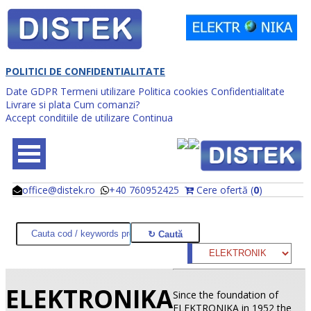
POLITICI DE CONFIDENTIALITATE
Date GDPR
Termeni utilizare
Politica cookies
Confidentialitate
Livrare si plata
Cum comanzi?
Accept conditiile de utilizare
Continua
office@distek.ro
+40 760952425
Cere ofertă (
0
)
@
@
ELEKTRONIKA
Since the foundation of
ELEKTRONIKA in 1952 the