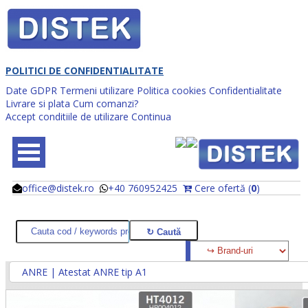
POLITICI DE CONFIDENTIALITATE
Date GDPR
Termeni utilizare
Politica cookies
Confidentialitate
Livrare si plata
Cum comanzi?
Accept conditiile de utilizare
Continua
office@distek.ro
+40 760952425
Cere ofertă (
0
)
@
@
ANRE | Atestat ANRE tip A1