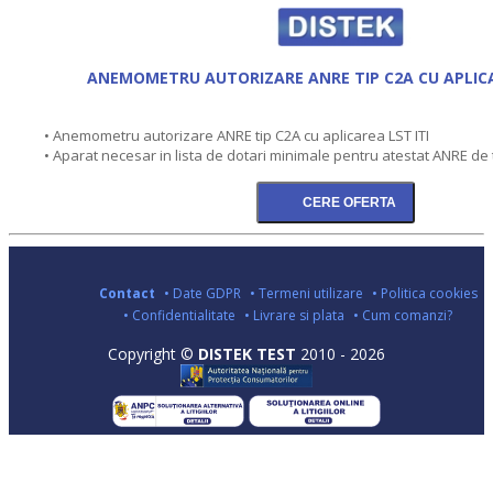
ANEMOMETRU AUTORIZARE ANRE TIP C2A CU APLICA
• Anemometru autorizare ANRE tip C2A cu aplicarea LST ITI
• Aparat necesar in lista de dotari minimale pentru atestat ANRE de t
Contact
• Date GDPR
• Termeni utilizare
• Politica cookies
• Confidentialitate
• Livrare si plata
• Cum comanzi?
Copyright ©
DISTEK TEST
2010 - 2026