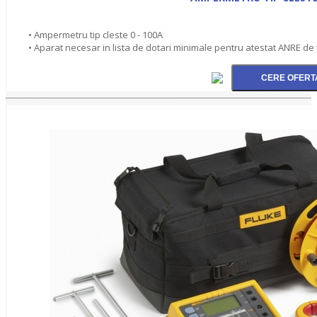
• Ampermetru tip cleste 0 - 100A
• Aparat necesar in lista de dotari minimale pentru atestat ANRE de t