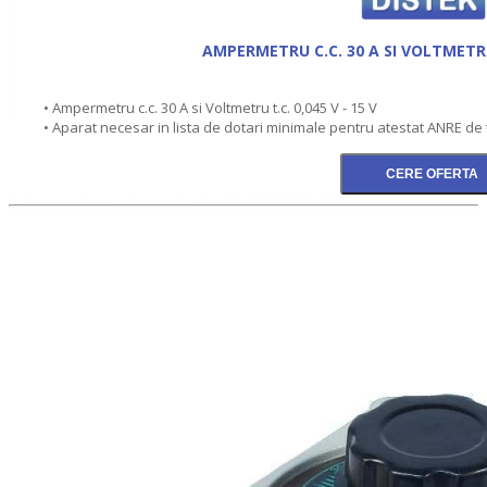
AMPERMETRU C.C. 30 A SI VOLTMETRU 
• Ampermetru c.c. 30 A si Voltmetru t.c. 0,045 V - 15 V
• Aparat necesar in lista de dotari minimale pentru atestat ANRE de t