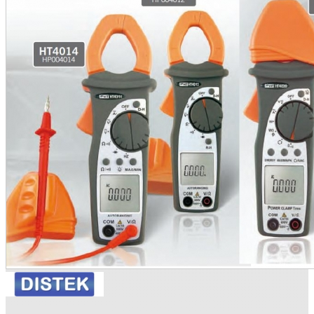
•
•
•