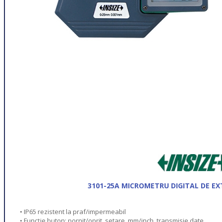
3101-25A MICROMETRU DIGITAL DE EX
• IP65 rezistent la praf/impermeabil
• Funcție buton: pornit/oprit, setare, mm/inch, transmisie date