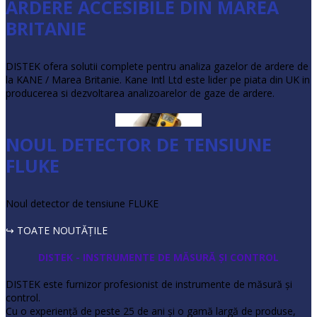
ARDERE ACCESIBILE DIN MAREA
BRITANIE
DISTEK ofera solutii complete pentru analiza gazelor de ardere de
la KANE / Marea Britanie. Kane Intl Ltd este lider pe piata din UK in
producerea si dezvoltarea analizoarelor de gaze de ardere.
NOUL DETECTOR DE TENSIUNE
FLUKE
Noul detector de tensiune FLUKE
↪ TOATE NOUTĂŢILE
DISTEK - INSTRUMENTE DE MĂSURĂ ŞI CONTROL
DISTEK este furnizor profesionist de instrumente de măsură şi
control.
Cu o experienţă de peste 25 de ani şi o gamă largă de produse,