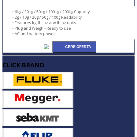
• 6kg / 30kg / 50kg / 100kg / 200kg Capacity
• 2g / 10g / 20g / 50g / 100g Readability
• Features kg, lb, oz and lb:oz units
• Plug and Weigh - Ready to use
• AC and battery power
CLICK BRAND