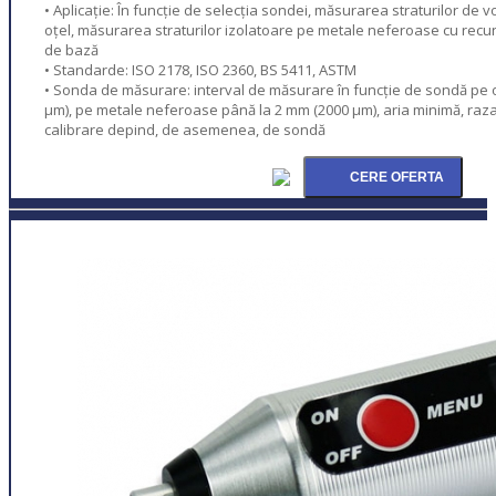
• Aplicație: În funcție de selecția sondei, măsurarea straturilor de vo
oțel, măsurarea straturilor izolatoare pe metale neferoase cu rec
de bază
• Standarde: ISO 2178, ISO 2360, BS 5411, ASTM
• Sonda de măsurare: interval de măsurare în funcție de sondă pe oț
µm), pe metale neferoase până la 2 mm (2000 µm), aria minimă, raz
calibrare depind, de asemenea, de sondă