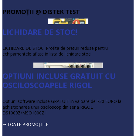
PROMOŢII @ DISTEK TEST
LICHIDARE DE STOC!
LICHIDARE DE STOC! Profita de preturi reduse pentru
echipamentele aflate in lista de lichidare stoc!
OPTIUNI INCLUSE GRATUIT CU
OSCILOSCOAPELE RIGOL
Optiuni software incluse GRATUIT in valoare de 730 EURO la
achizitionarea unui osciloscop din seria RIGOL
DS1000Z/MSO1000Z !
↪ TOATE PROMOŢIILE