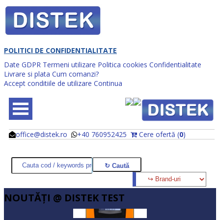
POLITICI DE CONFIDENTIALITATE
Date GDPR
Termeni utilizare
Politica cookies
Confidentialitate
Livrare si plata
Cum comanzi?
Accept conditiile de utilizare
Continua
office@distek.ro
+40 760952425
Cere ofertă (
0
)
@
@
NOUTĂŢI @ DISTEK TEST