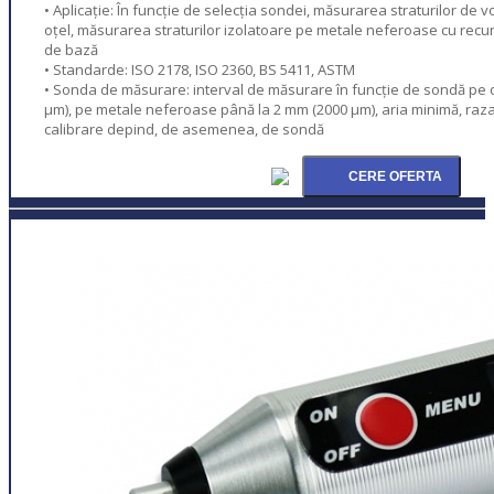
• Aplicație: În funcție de selecția sondei, măsurarea straturilor de vo
oțel, măsurarea straturilor izolatoare pe metale neferoase cu rec
de bază
• Standarde: ISO 2178, ISO 2360, BS 5411, ASTM
• Sonda de măsurare: interval de măsurare în funcție de sondă pe oț
µm), pe metale neferoase până la 2 mm (2000 µm), aria minimă, raz
calibrare depind, de asemenea, de sondă