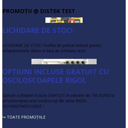
PROMOŢII @ DISTEK TEST
LICHIDARE DE STOC!
LICHIDARE DE STOC! Profita de preturi reduse pentru
echipamentele aflate in lista de lichidare stoc!
OPTIUNI INCLUSE GRATUIT CU
OSCILOSCOAPELE RIGOL
Optiuni software incluse GRATUIT in valoare de 730 EURO la
achizitionarea unui osciloscop din seria RIGOL
DS1000Z/MSO1000Z !
↪ TOATE PROMOŢIILE