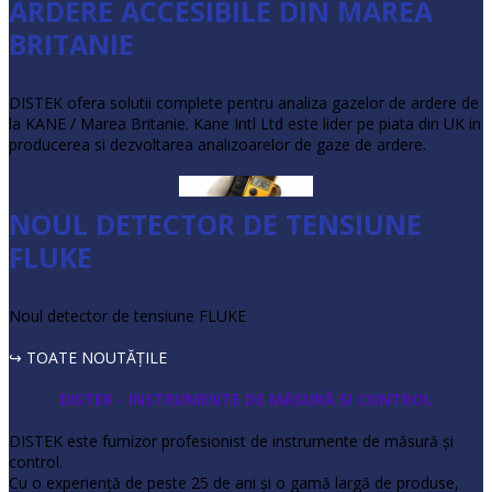
ARDERE ACCESIBILE DIN MAREA
BRITANIE
DISTEK ofera solutii complete pentru analiza gazelor de ardere de
la KANE / Marea Britanie. Kane Intl Ltd este lider pe piata din UK in
producerea si dezvoltarea analizoarelor de gaze de ardere.
NOUL DETECTOR DE TENSIUNE
FLUKE
Noul detector de tensiune FLUKE
↪ TOATE NOUTĂŢILE
DISTEK - INSTRUMENTE DE MĂSURĂ ŞI CONTROL
DISTEK este furnizor profesionist de instrumente de măsură şi
control.
Cu o experienţă de peste 25 de ani şi o gamă largă de produse,