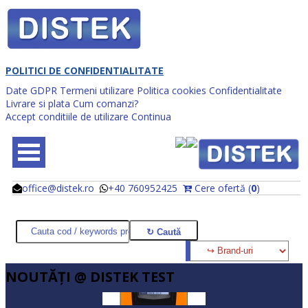
POLITICI DE CONFIDENTIALITATE
Date GDPR
Termeni utilizare
Politica cookies
Confidentialitate
Livrare si plata
Cum comanzi?
Accept conditiile de utilizare
Continua
office@distek.ro
+40 760952425
Cere ofertă (
0
)
@
@
NOUTĂŢI @ DISTEK TEST