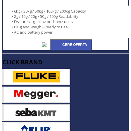
• 6kg / 30kg / 50kg / 100kg / 200kg Capacity
• 2g / 10g / 20g / 50g / 100g Readability
• Features kg, lb, oz and lb:oz units
• Plug and Weigh - Ready to use
• AC and battery power
CLICK BRAND