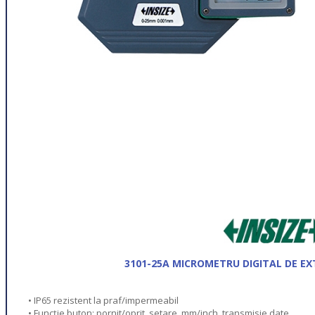
3101-25A MICROMETRU DIGITAL DE EX
• IP65 rezistent la praf/impermeabil
• Funcție buton: pornit/oprit, setare, mm/inch, transmisie date