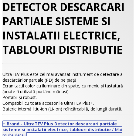
DETECTOR DESCARCARI
PARTIALE SISTEME SI
INSTALATII ELECTRICE,
TABLOURI DISTRIBUTIE
UltraTEV Plus este cel mai avansat instrument de detectare a
descărcărilor parțiale (PD) de pe piață
•
Ecran tactil color cu iluminare din spate, cu meniu și tastatură
(poate fi utilizată purtând mănuși).
•
Portabil și robust.
Compatibil cu toate accesoriile UltraTEV Plus+.
•
Baterie internă litiu-ion (Li-Ion) reîncărcabilă, de lungă durată.
+ Brand - UltraTEV Plus Detector descarcari partiale
sisteme si instalatii electrice, tablouri distributie
/ Mai
multe detalii