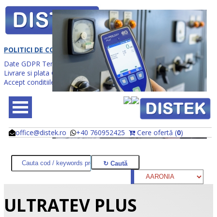
POLITICI DE CONFIDENTIALITATE
Date GDPR
Termeni utilizare
Politica cookies
Confidentialitate
Livrare si plata
Cum comanzi?
Accept conditiile de utilizare
Continua
office@distek.ro
+40 760952425
Cere ofertă (
0
)
@
@
ULTRATEV PLUS