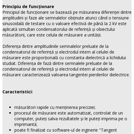
Principiu de funcţionare
Principiul de funcţionare se bazează pe măsurarea diferenţei dintre
amplitudini şi faze ale semnalelor obţinute atunci când o tensiune
sinusoidală de testare cu o valoare efectivă de până la 2 kV este
aplicată simultan condensatorului de referinţă şi obiectului
măsurătorii, care este celula de măsurare a unităţii.
Diferenţa dintre amplitudinile semnalelor preluate de la
condensatorul de referinţă şi electrodul intern al celulei de
măsurare este proporţională cu constanta dielectrică a lichidului
studiat. Diferenţa de fază dintre semnalele preluate de la
condensatorul de referinţă şi electrodul intern al celulei de
măsurare caracterizează valoarea tangentei pierderilor dielectrice.
Caracteristici:
măsurători rapide cu menţinerea preciziei;
procesul de măsurare este automatizat, controlat de un
computer, puteţi salva rezultatele şi le puteţi imprima pe o
imprimantă;
poate fi finalizat cu software-ul de inginerie "Tangent