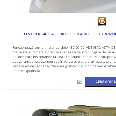
TESTER RIGIDITATE DIELECTRICA ULEI ELECTROIZ
• Funcţionează conform standardelor IEC 60156, VDE 0370, ASTM D8
• măsurare automată şi precisă a tensiunii de străpungere de până l
• deconectare instantanee (4 Î¼s) a tensiunii de testare la străpung
• poate funcţiona autonom sau în reţea cu transferul rezultatelor c
• generarea de rapoarte, trasarea graficelor şi imprimarea rezultat
• Baterie Optionala