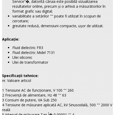
Service"�, datorită căruia este posibilă vizualizarea
rezultatelor online, precum şi o arhivă a măsurătorilor în
format grafic sau digital;
variabilitate a setărilor "" poate fi utilizat în scopuri de
cercetare;
greutate redusă, dimensiuni compacte, ușor de utilizat.
Aplicaţie:
Fluid dielectric FR3
Fluid dielectric Midel 7131
Ulei siliconic
Ulei de transformator
Specificaţii tehnice:
nr. Valoare articol
1 Tensiune AC de funcţionare, V 100 "" 260
2 Frecvenţă de alimentare, Hz 48 "" 63
3 Consum de putere, VA Sub 250
4 Tensiune de măsurare aplicată АС, kV Sinusoidală, 500 "" 2000 V
reală
5 Interval de măsurare Tan Î� 0,00001 "" 4