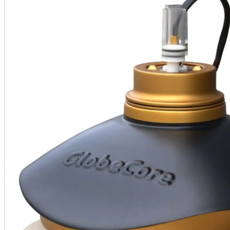
•
•
•