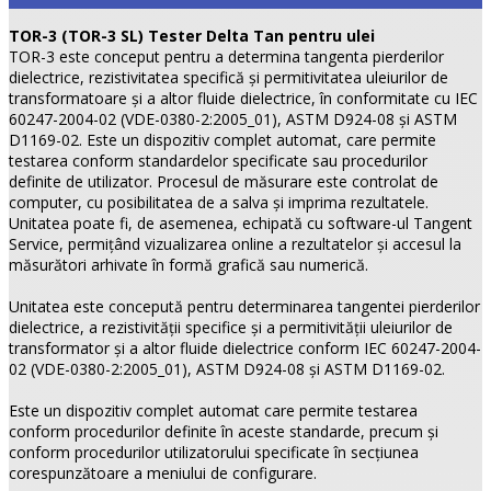
TOR-3 (TOR-3 SL) Tester Delta Tan pentru ulei
TOR-3 este conceput pentru a determina tangenta pierderilor
dielectrice, rezistivitatea specifică şi permitivitatea uleiurilor de
transformatoare şi a altor fluide dielectrice, în conformitate cu IEC
60247-2004-02 (VDE-0380-2:2005_01), ASTM D924-08 şi ASTM
D1169-02. Este un dispozitiv complet automat, care permite
testarea conform standardelor specificate sau procedurilor
definite de utilizator. Procesul de măsurare este controlat de
computer, cu posibilitatea de a salva şi imprima rezultatele.
Unitatea poate fi, de asemenea, echipată cu software-ul Tangent
Service, permiţând vizualizarea online a rezultatelor şi accesul la
măsurători arhivate în formă grafică sau numerică.
Unitatea este concepută pentru determinarea tangentei pierderilor
dielectrice, a rezistivităţii specifice şi a permitivităţii uleiurilor de
transformator şi a altor fluide dielectrice conform IEC 60247-2004-
02 (VDE-0380-2:2005_01), ASTM D924-08 şi ASTM D1169-02.
Este un dispozitiv complet automat care permite testarea
conform procedurilor definite în aceste standarde, precum şi
conform procedurilor utilizatorului specificate în secţiunea
corespunzătoare a meniului de configurare.