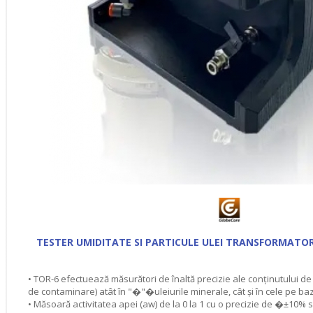
TESTER UMIDITATE SI PARTICULE ULEI TRANSFORMATO
• TOR-6 efectuează măsurători de înaltă precizie ale conţinutului de um
de contaminare) atât în "�"�uleiurile minerale, cât şi în cele pe ba
• Măsoară activitatea apei (aw) de la 0 la 1 cu o precizie de �±10%