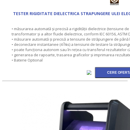
TESTER RIGIDITATE DIELECTRICA STRAPUNGERE ULEI EL
• măsurarea automată şi precisă a rigidităţii dielectrice (tensiune d
transformator şi a altor fluide dielectrice, conform IEC 60156, ASTM
• măsurare automată şi precisă a tensiunii de străpungere de până l
• deconectare instantanee (4 Î¼s) a tensiunii de testare la străpung
• poate funcţiona autonom sau în reţea cu transferul rezultatelor c
• generarea de rapoarte, trasarea graficelor şi imprimarea rezultat
• Baterie Optional