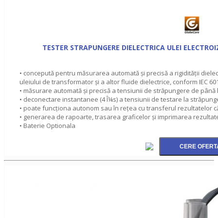
TESTER STRAPUNGERE DIELECTRICA ULEI ELECTRO
• concepută pentru măsurarea automată şi precisă a rigidităţii diele
uleiului de transformator şi a altor fluide dielectrice, conform IEC
• măsurare automată şi precisă a tensiunii de străpungere de până l
• deconectare instantanee (4 Î¼s) a tensiunii de testare la străpung
• poate funcţiona autonom sau în reţea cu transferul rezultatelor c
• generarea de rapoarte, trasarea graficelor şi imprimarea rezultat
• Baterie Optionala