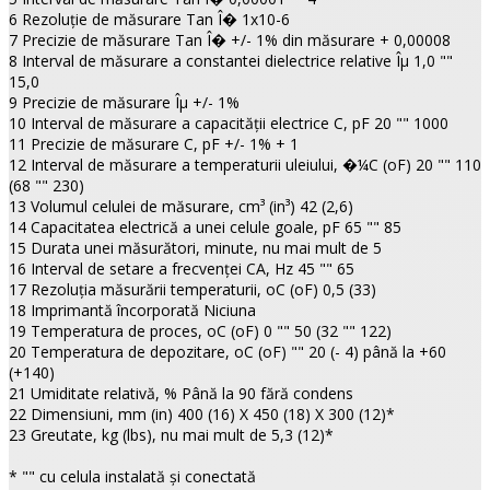
6 Rezoluţie de măsurare Tan Î� 1х10-6
7 Precizie de măsurare Tan Î� +/- 1% din măsurare + 0,00008
8 Interval de măsurare a constantei dielectrice relative Îµ 1,0 ""
15,0
9 Precizie de măsurare Îµ +/- 1%
10 Interval de măsurare a capacităţii electrice C, pF 20 "" 1000
11 Precizie de măsurare С, pF +/- 1% + 1
12 Interval de măsurare a temperaturii uleiului, �¼С (oF) 20 "" 110
(68 "" 230)
13 Volumul celulei de măsurare, cm³ (in³) 42 (2,6)
14 Capacitatea electrică a unei celule goale, pF 65 "" 85
15 Durata unei măsurători, minute, nu mai mult de 5
16 Interval de setare a frecvenţei CA, Hz 45 "" 65
17 Rezoluţia măsurării temperaturii, oС (oF) 0,5 (33)
18 Imprimantă încorporată Niciuna
19 Temperatura de proces, oС (oF) 0 "" 50 (32 "" 122)
20 Temperatura de depozitare, oС (oF) "" 20 (- 4) până la +60
(+140)
21 Umiditate relativă, % Până la 90 fără condens
22 Dimensiuni, mm (in) 400 (16) Х 450 (18) Х 300 (12)*
23 Greutate, kg (lbs), nu mai mult de 5,3 (12)*
* "" cu celula instalată şi conectată