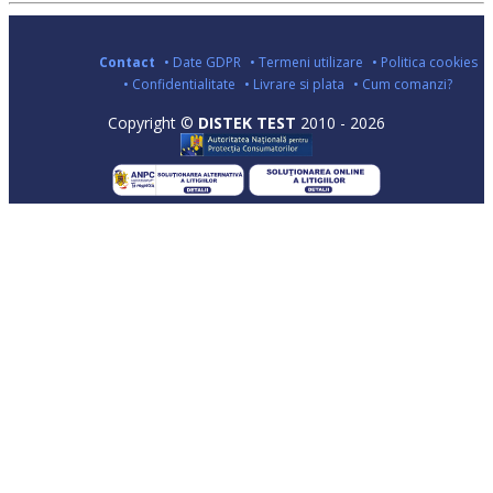
Contact
• Date GDPR
• Termeni utilizare
• Politica cookies
• Confidentialitate
• Livrare si plata
• Cum comanzi?
Copyright ©
DISTEK TEST
2010 - 2026