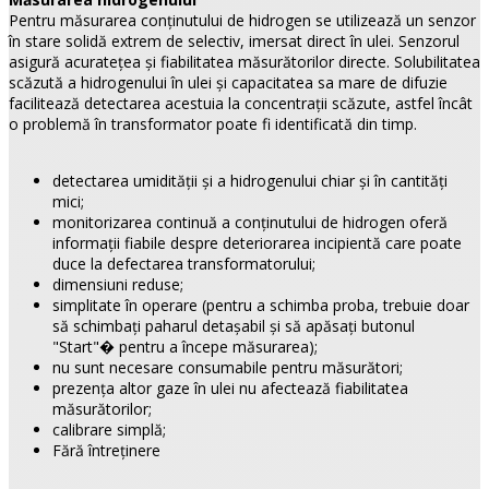
Pentru măsurarea conţinutului de hidrogen se utilizează un senzor
în stare solidă extrem de selectiv, imersat direct în ulei. Senzorul
asigură acurateţea şi fiabilitatea măsurătorilor directe. Solubilitatea
scăzută a hidrogenului în ulei şi capacitatea sa mare de difuzie
facilitează detectarea acestuia la concentraţii scăzute, astfel încât
o problemă în transformator poate fi identificată din timp.
detectarea umidităţii şi a hidrogenului chiar şi în cantităţi
mici;
monitorizarea continuă a conţinutului de hidrogen oferă
informaţii fiabile despre deteriorarea incipientă care poate
duce la defectarea transformatorului;
dimensiuni reduse;
simplitate în operare (pentru a schimba proba, trebuie doar
să schimbaţi paharul detașabil şi să apăsaţi butonul
"Start"� pentru a începe măsurarea);
nu sunt necesare consumabile pentru măsurători;
prezenţa altor gaze în ulei nu afectează fiabilitatea
măsurătorilor;
calibrare simplă;
Fără întreţinere