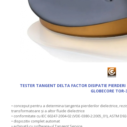
TESTER TANGENT DELTA FACTOR DISIPATIE PIERDERI
GLOBECORE TOR-
• conceput pentru a determina tangenta pierderilor dielectrice, rezist
transformatoare şi a altor fluide dielectrice
• conformitate cu IEC 60247-2004-02 (VDE-0380-2:2005_01), ASTM D9
• dispozitiv complet automat
• echipată cu software-ul Tangent Service