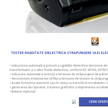
TESTER RIGIDITATE DIELECTRICA STRAPUNGERE ULEI EL
• măsurarea automată şi precisă a rigidităţii dielectrice (tensiune d
transformator şi a altor fluide dielectrice, conform IEC 60156, ASTM
• măsurare automată şi precisă a tensiunii de străpungere de până l
• deconectare instantanee (4 Î¼s) a tensiunii de testare la străpung
• poate funcţiona autonom sau în reţea cu transferul rezultatelor c
• generarea de rapoarte, trasarea graficelor şi imprimarea rezultat
• Baterie Optional