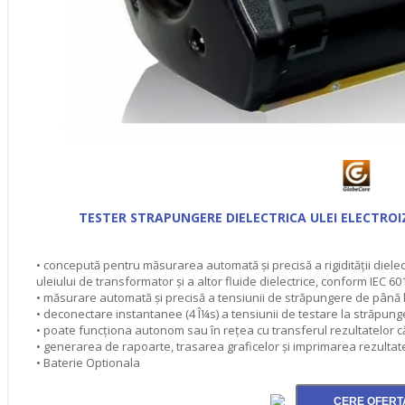
TESTER STRAPUNGERE DIELECTRICA ULEI ELECTRO
• concepută pentru măsurarea automată şi precisă a rigidităţii diele
uleiului de transformator şi a altor fluide dielectrice, conform IEC
• măsurare automată şi precisă a tensiunii de străpungere de până l
• deconectare instantanee (4 Î¼s) a tensiunii de testare la străpung
• poate funcţiona autonom sau în reţea cu transferul rezultatelor c
• generarea de rapoarte, trasarea graficelor şi imprimarea rezultat
• Baterie Optionala