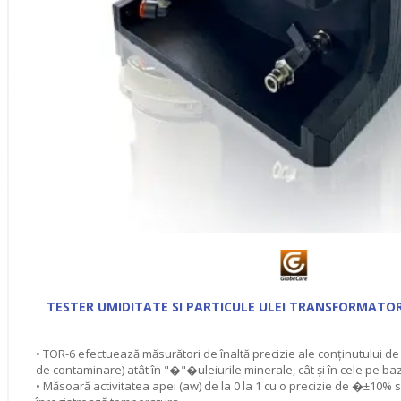
TESTER UMIDITATE SI PARTICULE ULEI TRANSFORMATO
• TOR-6 efectuează măsurători de înaltă precizie ale conţinutului de um
de contaminare) atât în "�"�uleiurile minerale, cât şi în cele pe ba
• Măsoară activitatea apei (aw) de la 0 la 1 cu o precizie de �±10%