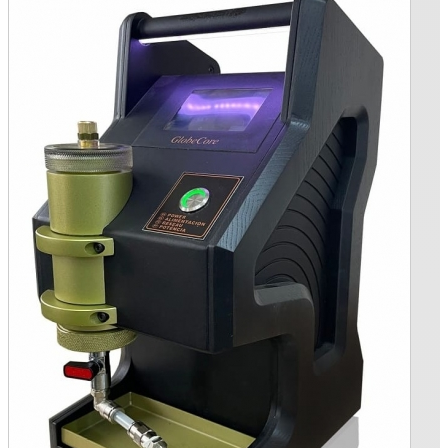
•
•
•