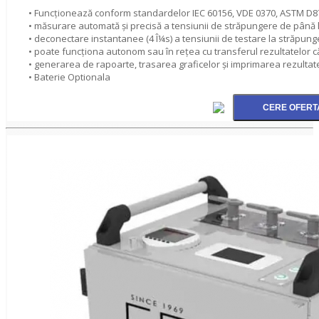
• Funcţionează conform standardelor IEC 60156, VDE 0370, ASTM D8
• măsurare automată şi precisă a tensiunii de străpungere de până l
• deconectare instantanee (4 Î¼s) a tensiunii de testare la străpung
• poate funcţiona autonom sau în reţea cu transferul rezultatelor c
• generarea de rapoarte, trasarea graficelor şi imprimarea rezultat
• Baterie Optionala