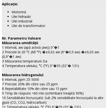
Aplicaţie:
Motorină
Ulei hidraulic
Ulei industrial
Ulei de transformator
Nr. Parametru Valoare
Măsurarea umidităţii
1 Interval, aw (apă activă (aw)) 0"�1
2 Precizie la 20 °C (68 °F) �±0,02 aw (0"�0,9 aw) �±0,03 aw
(0,9"�1 aw)
3 Măsurarea temperaturii Da
4 Temperatura uleiului, °C (°F) 0"�55 (32"� 131)
Măsurarea hidrogenului
6 Interval, ppm 25-5000
7 Precizie 20% din citire sau 25 ppm
8 Repetabilitate 10% din citire sau 15 ppm
9 Timp de răspuns <60 min (schimbare treaptă 90%)
10 Sensibilitate încrucișată: Sub 2% sensibilitate încrucișată la alte
gaze (CO, CO2, hidrocarburi)
11 Temperatura uleiului, °C (°F) 0"�55 (32"� 131)