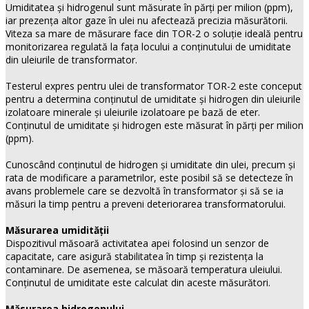
Umiditatea şi hidrogenul sunt măsurate în părţi per milion (ppm),
iar prezenţa altor gaze în ulei nu afectează precizia măsurătorii.
Viteza sa mare de măsurare face din TOR-2 o soluţie ideală pentru
monitorizarea regulată la faţa locului a conţinutului de umiditate
din uleiurile de transformator.
Testerul expres pentru ulei de transformator TOR-2 este conceput
pentru a determina conţinutul de umiditate şi hidrogen din uleiurile
izolatoare minerale şi uleiurile izolatoare pe bază de eter.
Conţinutul de umiditate şi hidrogen este măsurat în părţi per milion
(ppm).
Cunoscând conţinutul de hidrogen şi umiditate din ulei, precum şi
rata de modificare a parametrilor, este posibil să se detecteze în
avans problemele care se dezvoltă în transformator şi să se ia
măsuri la timp pentru a preveni deteriorarea transformatorului.
Măsurarea umidităţii
Dispozitivul măsoară activitatea apei folosind un senzor de
capacitate, care asigură stabilitatea în timp şi rezistenţa la
contaminare. De asemenea, se măsoară temperatura uleiului.
Conţinutul de umiditate este calculat din aceste măsurători.
Măsurarea hidrogenului