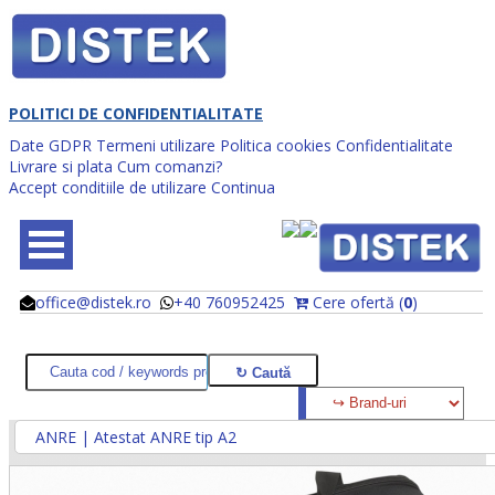
POLITICI DE CONFIDENTIALITATE
Date GDPR
Termeni utilizare
Politica cookies
Confidentialitate
Livrare si plata
Cum comanzi?
Accept conditiile de utilizare
Continua
office@distek.ro
+40 760952425
Cere ofertă (
0
)
@
@
ANRE | Atestat ANRE tip A2