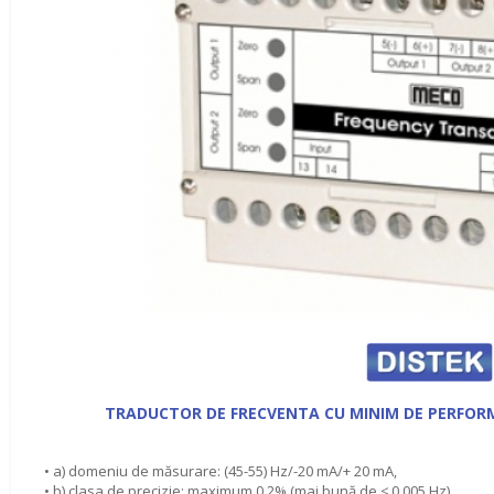
TRADUCTOR DE FRECVENTA CU MINIM DE PERFORM
• a) domeniu de măsurare: (45-55) Hz/-20 mA/+ 20 mA,
• b) clasa de precizie: maximum 0,2% (mai bună de ≤ 0,005 Hz),