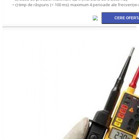
• c) timp de răspuns (< 100 ms): maximum 4 perioade ale frecvenţei 