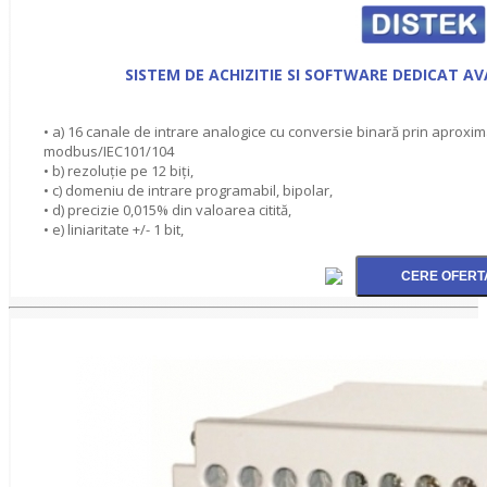
SISTEM DE ACHIZITIE SI SOFTWARE DEDICAT 
• a) 16 canale de intrare analogice cu conversie binară prin aproxima
modbus/IEC101/104
• b) rezoluţie pe 12 biţi,
• c) domeniu de intrare programabil, bipolar,
• d) precizie 0,015% din valoarea citită,
• e) liniaritate +/- 1 bit,