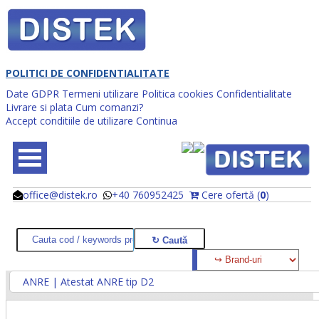
POLITICI DE CONFIDENTIALITATE
Date GDPR
Termeni utilizare
Politica cookies
Confidentialitate
Livrare si plata
Cum comanzi?
Accept conditiile de utilizare
Continua
office@distek.ro
+40 760952425
Cere ofertă (
0
)
@
@
ANRE | Atestat ANRE tip D2