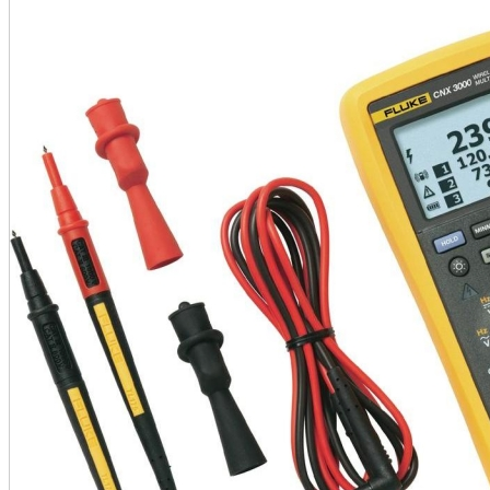
•
•
•