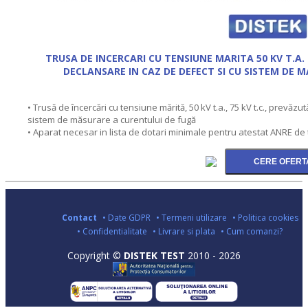
TRUSA DE INCERCARI CU TENSIUNE MARITA 50 KV T.A. 
DECLANSARE IN CAZ DE DEFECT SI CU SISTEM DE 
• Trusă de încercări cu tensiune mărită, 50 kV t.a., 75 kV t.c., prevăz
sistem de măsurare a curentului de fugă
• Aparat necesar in lista de dotari minimale pentru atestat ANRE de 
Contact
• Date GDPR
• Termeni utilizare
• Politica cookies
• Confidentialitate
• Livrare si plata
• Cum comanzi?
Copyright ©
DISTEK TEST
2010 - 2026