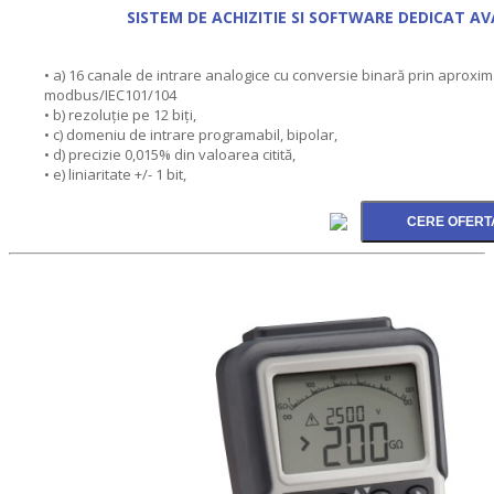
SISTEM DE ACHIZITIE SI SOFTWARE DEDICAT 
• a) 16 canale de intrare analogice cu conversie binară prin aproxima
modbus/IEC101/104
• b) rezoluţie pe 12 biţi,
• c) domeniu de intrare programabil, bipolar,
• d) precizie 0,015% din valoarea citită,
• e) liniaritate +/- 1 bit,