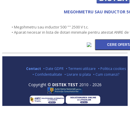
MEGOHMETRU SAU INDUCTOR 500 
• Megohmetru sau inductor 500 "" 2500 V t.c.
• Aparat necesar in lista de dotari minimale pentru atestat ANRE de 
Contact
• Date GDPR
• Termeni utilizare
• Politica cookies
• Confidentialitate
• Livrare si plata
• Cum comanzi?
Copyright ©
DISTEK TEST
2010 - 2026