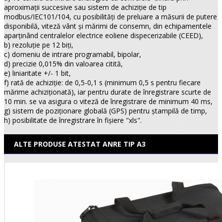
aproximaţii succesive sau sistem de achiziţie de tip
modbus/IEC101/104, cu posibilităţi de preluare a măsurii de putere
disponibilă, viteză vânt şi mărimi de consemn, din echipamentele
aparţinând centralelor electrice eoliene dispecerizabile (CEED),
b) rezoluţie pe 12 biţi,
c) domeniu de intrare programabil, bipolar,
d) precizie 0,015% din valoarea citită,
e) liniaritate +/- 1 bit,
f) rată de achiziţie: de 0,5-0,1 s (minimum 0,5 s pentru fiecare
mărime achiziţionată), iar pentru durate de înregistrare scurte de
10 min. se va asigura o viteză de înregistrare de minimum 40 ms,
g) sistem de poziţionare globală (GPS) pentru ştampilă de timp,
h) posibilitate de înregistrare în fişiere "xls".
ALTE PRODUSE ATESTAT ANRE TIP A3