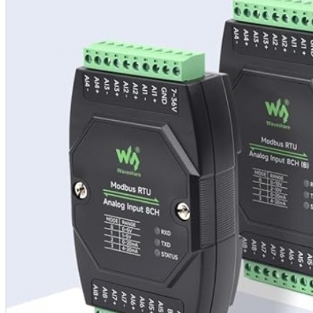
•
•
•