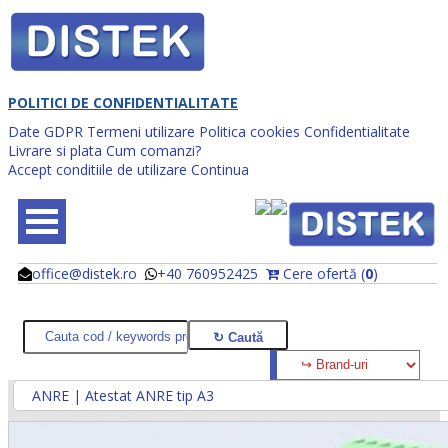
POLITICI DE CONFIDENTIALITATE
Date GDPR
Termeni utilizare
Politica cookies
Confidentialitate
Livrare si plata
Cum comanzi?
Accept conditiile de utilizare
Continua
office@distek.ro
+40 760952425
Cere ofertă (
0
)
@
@
ANRE | Atestat ANRE tip A3