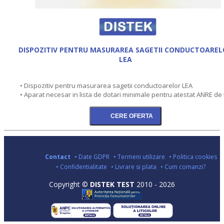
DISPOZITIV PENTRU MASURAREA SAGETII CONDUCTOAREL
LEA
• Dispozitiv pentru masurarea sagetii conductoarelor LEA
• Aparat necesar in lista de dotari minimale pentru atestat ANRE de 
Contact
• Date GDPR
• Termeni utilizare
• Politica cookies
• Confidentialitate
• Livrare si plata
• Cum comanzi?
Copyright ©
DISTEK TEST
2010 - 2026