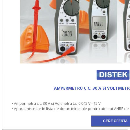
AMPERMETRU C.C. 30 A SI VOLTMETRU 
• Ampermetru c.c. 30 A si Voltmetru t.c. 0,045 V - 15 V
• Aparat necesar in lista de dotari minimale pentru atestat ANRE de t