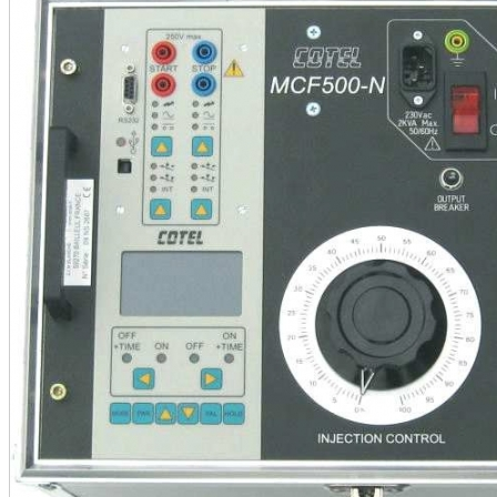
•
•
•