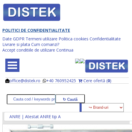
POLITICI DE CONFIDENTIALITATE
Date GDPR
Termeni utilizare
Politica cookies
Confidentialitate
Livrare si plata
Cum comanzi?
Accept conditiile de utilizare
Continua
office@distek.ro
+40 760952425
Cere ofertă (
0
)
@
@
ANRE | Atestat ANRE tip A