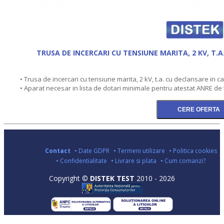
TRUSA DE INCERCARI CU TENSIUNE MARITA, 2 KV, T.A
• Trusa de incercari cu tensiune marita, 2 kV, t.a. cu declansare in c
• Aparat necesar in lista de dotari minimale pentru atestat ANRE de t
Contact
• Date GDPR
• Termeni utilizare
• Politica cookies
• Confidentialitate
• Livrare si plata
• Cum comanzi?
Copyright ©
DISTEK TEST
2010 - 2026