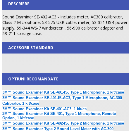
DESCRIERE
Sound Examiner SE-402-AC3 - Includes meter, AC300 calibrator,
Class 2 Microphone, 53-575 USB cable, meter, 53-321 USB power
supply, 59-344 WS-7 windscreen , 56-990 calibrator adapter and
53-711 storage case.
ACCESORII STANDARD
OPTIUNI RECOMANDATE
3M™ Sound Examiner Kit SE-401-IS, Type 1 Microphone, 1 kit/case
3M™ Sound Examiner SE-401-IS-AC3, Type 1 Microphone, AC-300
Calibrator, 1 kit/case
3M™ Sound Examiner Kit SE-401-AC3, 1 kit/cs
3M™ Sound Examiner Kit SE-401, Type 1 Microphone, Remote
Option, 1 kit/case
3M™ Sound Examiner Kit SE-402-IS, Type 2 Microphone, 1 kit/case
3M™ Sound Examiner Type 2 Sound Level Meter with AC-300