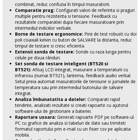
combinat, reduc confuzia în timpul masuratorii.
Comparatie prag:
Configurati valori de referinta si praguri
multiple pentru rezistenta si tensiune.
Feedback cu
rezultatele comparatiei dupa fiecare masuratoare prin
intermediul indiciilor verbale.
Borne de testare ergonomice:
Pinii de test robusti cu doi
poli coaxiali kelvin cu buton de SALVARE la distanta, reduc
timpul de testare si cresc eficienta.
Extensii sonda de testare:
Sonde cu raza lunga pentru
celule pe doua rânduri.
Set sonda de testare inteligent (BT520 si
BT521):
Afisaj LCD integrat, masurare a temperaturii cu
infrarosu (numai BT521), lanterna, feedback audio verbal.
Setul preia automat masuratorile de tensiune si jurnalele de
temperatura sau prin intermediul butonului de salvare
integrat.
Analiza îmbunatatita a datelor:
Comparati rapid
tendinte, analizati rezultate si creati rapoarte cu ajutorul
software-ului de gestionare a bateriei.
Raportare usoara:
Generati rapoarte PDF pe software-ul
PC cu grafice de analiza si tabeluri de date sau trimiteti
formatul raportului prin e-mail cu un fisier csv pe aplicatia
mobila.