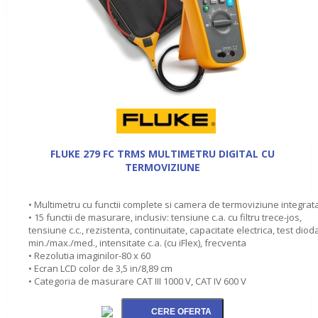
FLUKE 279 FC TRMS MULTIMETRU DIGITAL CU
TERMOVIZIUNE
• Multimetru cu functii complete si camera de termoviziune integrat
• 15 functii de masurare, inclusiv: tensiune c.a. cu filtru trece-jos,
tensiune c.c., rezistenta, continuitate, capacitate electrica, test diod
min./max./med., intensitate c.a. (cu iFlex), frecventa
• Rezolutia imaginilor-80 x 60
• Ecran LCD color de 3,5 in/8,89 cm
• Categoria de masurare CAT III 1000 V, CAT IV 600 V