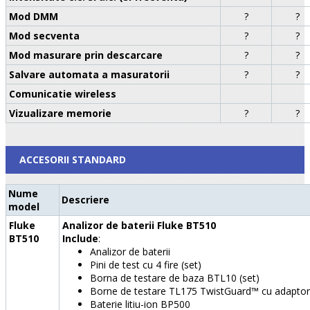
Mod DMM
?
?
Mod secventa
?
?
Mod masurare prin descarcare
?
?
Salvare automata a masuratorii
?
?
Comunicatie wireless
Vizualizare memorie
?
?
ACCESORII STANDARD
Nume
Descriere
model
Fluke
Analizor de baterii Fluke BT510
BT510
Include
:
Analizor de baterii
Pini de test cu 4 fire (set)
Borna de testare de baza BTL10 (set)
Borne de testare TL175 TwistGuard™ cu adaptor
Baterie litiu-ion BP500