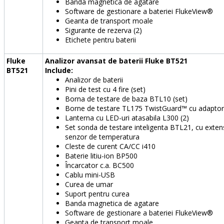
Banda magnetica de agatare
Software de gestionare a bateriei FlukeView®
Geanta de transport moale
Sigurante de rezerva (2)
Etichete pentru baterii
Fluke
Analizor avansat de baterii Fluke BT521
BT521
Include:
Analizor de baterii
Pini de test cu 4 fire (set)
Borna de testare de baza BTL10 (set)
Borne de testare TL175 TwistGuard™ cu adaptor
Lanterna cu LED-uri atasabila L300 (2)
Set sonda de testare inteligenta BTL21, cu extens
senzor de temperatura
Cleste de curent CA/CC i410
Baterie litiu-ion BP500
Încarcator c.a. BC500
Cablu mini-USB
Curea de umar
Suport pentru curea
Banda magnetica de agatare
Software de gestionare a bateriei FlukeView®
Geanta de transport moale