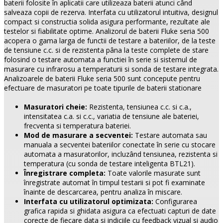
baterii folosite în aplicatii care utilizeaza baterii atunci când
salveaza copii de rezerva. Interfata cu utilizatorul intuitiva, designul
compact si constructia solida asigura performante, rezultate ale
testelor si fiabilitate optime. Analizorul de baterii Fluke seria 500
acopera o gama larga de functii de testare a bateriilor, de la teste
de tensiune c.c. si de rezistenta pâna la teste complete de stare
folosind o testare automata a functiei în serie si sistemul de
masurare cu infrarosu a temperaturii si sonda de testare integrata.
Analizoarele de baterii Fluke seria 500 sunt concepute pentru
efectuare de masuratori pe toate tipurile de baterii stationare
Masuratori cheie:
Rezistenta, tensiunea c.c. si c.a.,
intensitatea c.a. si c.c., variatia de tensiune ale bateriei,
frecventa si temperatura bateriei.
Mod de masurare a secventei:
Testare automata sau
manuala a secventei bateriilor conectate în serie cu stocare
automata a masuratorilor, incluzând tensiunea, rezistenta si
temperatura (cu sonda de testare inteligenta BTL21).
Înregistrare completa:
Toate valorile masurate sunt
înregistrate automat în timpul testarii si pot fi examinate
înainte de descarcarea, pentru analiza în miscare.
Interfata cu utilizatorul optimizata:
Configurarea
grafica rapida si ghidata asigura ca efectuati capturi de date
corecte de fiecare data si indiciile cu feedback vizual si audio