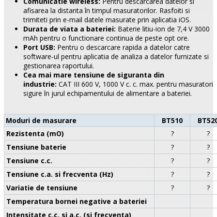
Comunicatie wireless:
Pentru descarcarea datelor si
afisarea la distanta în timpul masuratorilor. Rasfoiti si
trimiteti prin e-mail datele masurate prin aplicatia iOS.
Durata de viata a bateriei:
Baterie litiu-ion de 7,4 V 3000
mAh pentru o functionare continua de peste opt ore.
Port USB:
Pentru o descarcare rapida a datelor catre
software-ul pentru aplicatia de analiza a datelor furnizate si
gestionarea raportului.
Cea mai mare tensiune de siguranta din
industrie:
CAT III 600 V, 1000 V c. c. max. pentru masuratori
sigure în jurul echipamentului de alimentare a bateriei.
Moduri de masurare
BT510
BT52
Rezistenta (mO)
?
?
Tensiune baterie
?
?
Tensiune c.c.
?
?
Tensiune c.a. si frecventa (Hz)
?
?
Variatie de tensiune
?
?
Temperatura bornei negative a bateriei
Intensitate c.c. si a.c. (si frecventa)