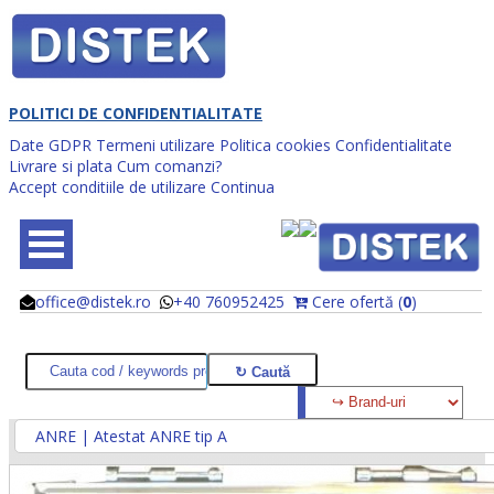
POLITICI DE CONFIDENTIALITATE
Date GDPR
Termeni utilizare
Politica cookies
Confidentialitate
Livrare si plata
Cum comanzi?
Accept conditiile de utilizare
Continua
office@distek.ro
+40 760952425
Cere ofertă (
0
)
@
@
ANRE | Atestat ANRE tip A