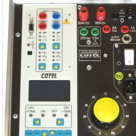
•
•
•