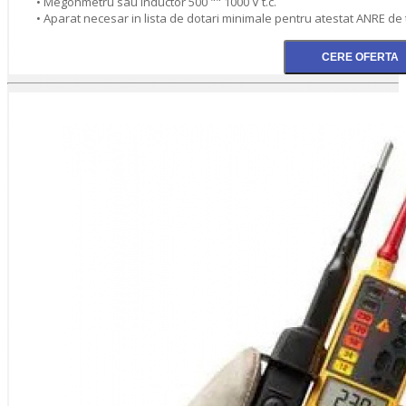
• Megohmetru sau inductor 500 "" 1000 V t.c.
• Aparat necesar in lista de dotari minimale pentru atestat ANRE de 