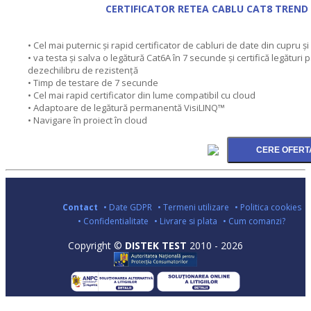
CERTIFICATOR RETEA CABLU CAT8 TREND
• Cel mai puternic și rapid certificator de cabluri de date din cupru și 
• va testa și salva o legătură Cat6A în 7 secunde și certifică legături p
dezechilibru de rezistență
• Timp de testare de 7 secunde
• Cel mai rapid certificator din lume compatibil cu cloud
• Adaptoare de legătură permanentă VisiLINQ™
• Navigare în proiect în cloud
Contact
• Date GDPR
• Termeni utilizare
• Politica cookies
• Confidentialitate
• Livrare si plata
• Cum comanzi?
Copyright ©
DISTEK TEST
2010 - 2026