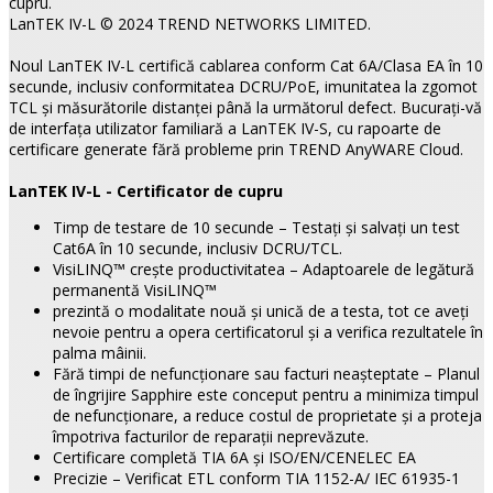
cupru.
LanTEK IV-L © 2024 TREND NETWORKS LIMITED.
Noul LanTEK IV-L certifică cablarea conform Cat 6A/Clasa EA în 10
secunde, inclusiv conformitatea DCRU/PoE, imunitatea la zgomot
TCL și măsurătorile distanței până la următorul defect. Bucurați-vă
de interfața utilizator familiară a LanTEK IV-S, cu rapoarte de
certificare generate fără probleme prin TREND AnyWARE Cloud.
LanTEK IV-L - Certificator de cupru
Timp de testare de 10 secunde – Testați și salvați un test
Cat6A în 10 secunde, inclusiv DCRU/TCL.
VisiLINQ™ crește productivitatea – Adaptoarele de legătură
permanentă VisiLINQ™
prezintă o modalitate nouă și unică de a testa, tot ce aveți
nevoie pentru a opera certificatorul și a verifica rezultatele în
palma mâinii.
Fără timpi de nefuncționare sau facturi neașteptate – Planul
de îngrijire Sapphire este conceput pentru a minimiza timpul
de nefuncționare, a reduce costul de proprietate și a proteja
împotriva facturilor de reparații neprevăzute.
Certificare completă TIA 6A și ISO/EN/CENELEC EA
Precizie – Verificat ETL conform TIA 1152-A/ IEC 61935-1