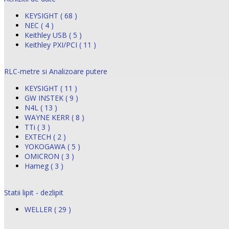
KEYSIGHT ( 68 )
NEC ( 4 )
Keithley USB ( 5 )
Keithley PXI/PCI ( 11 )
RLC-metre si Analizoare putere
KEYSIGHT ( 11 )
GW INSTEK ( 9 )
N4L ( 13 )
WAYNE KERR ( 8 )
TTi ( 3 )
EXTECH ( 2 )
YOKOGAWA ( 5 )
OMICRON ( 3 )
Hameg ( 3 )
Statii lipit - dezlipit
WELLER ( 29 )