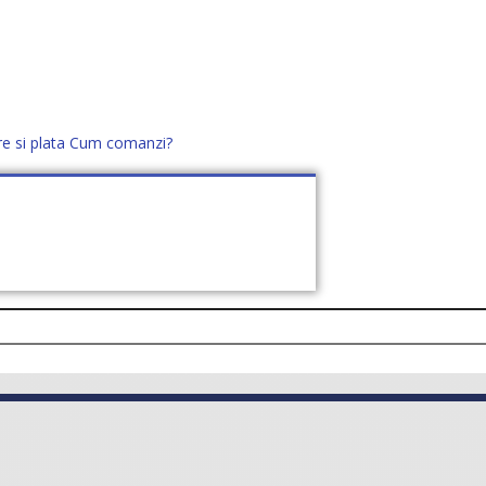
re si plata
Cum comanzi?
office@distek.ro
+40 760952425
E NOI
CONTACT
CERE OFERTĂ (
0
)