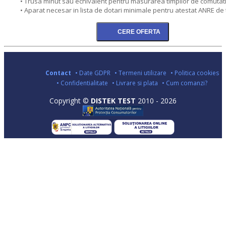
• Trusa minut sau echivalent pentru masurarea timpilor de comutat
• Aparat necesar in lista de dotari minimale pentru atestat ANRE de 
Contact
• Date GDPR
• Termeni utilizare
• Politica cookies
• Confidentialitate
• Livrare si plata
• Cum comanzi?
Copyright ©
DISTEK TEST
2010 - 2026