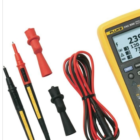
•
•
•