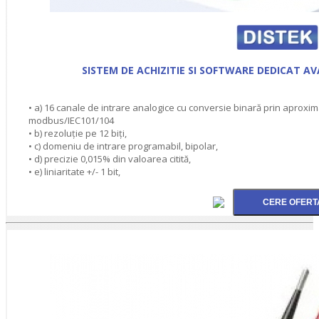
SISTEM DE ACHIZITIE SI SOFTWARE DEDICAT 
• a) 16 canale de intrare analogice cu conversie binară prin aproxima
modbus/IEC101/104
• b) rezoluţie pe 12 biţi,
• c) domeniu de intrare programabil, bipolar,
• d) precizie 0,015% din valoarea citită,
• e) liniaritate +/- 1 bit,