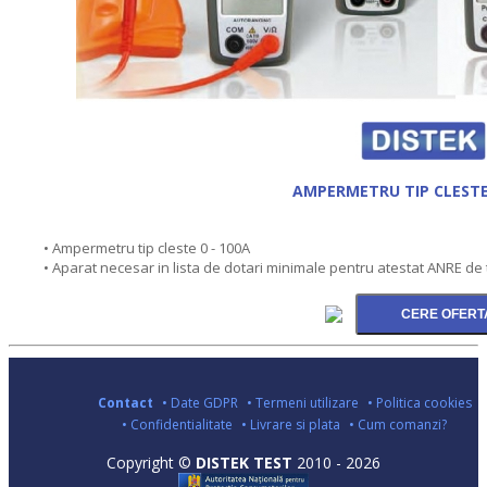
AMPERMETRU TIP CLESTE
• Ampermetru tip cleste 0 - 100A
• Aparat necesar in lista de dotari minimale pentru atestat ANRE de t
Contact
• Date GDPR
• Termeni utilizare
• Politica cookies
• Confidentialitate
• Livrare si plata
• Cum comanzi?
Copyright ©
DISTEK TEST
2010 - 2026