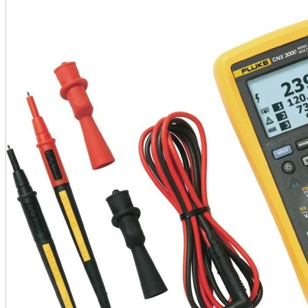
•
•
•