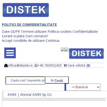
POLITICI DE CONFIDENTIALITATE
Date GDPR
Termeni utilizare
Politica cookies
Confidentialitate
Livrare si plata
Cum comanzi?
Accept conditiile de utilizare
Continua
office@distek.ro
+40 760952425
Cere ofertă (
0
)
@
@
ANRE | Atestat ANRE tip D2