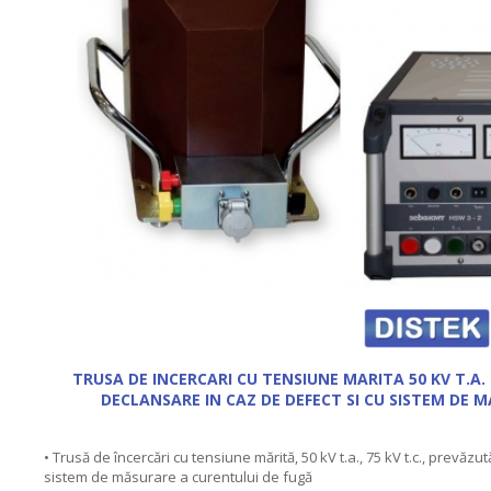
TRUSA DE INCERCARI CU TENSIUNE MARITA 50 KV T.A. 
DECLANSARE IN CAZ DE DEFECT SI CU SISTEM DE 
• Trusă de încercări cu tensiune mărită, 50 kV t.a., 75 kV t.c., prevăz
sistem de măsurare a curentului de fugă