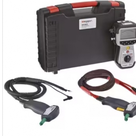
•
•
•