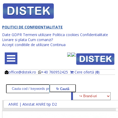
POLITICI DE CONFIDENTIALITATE
Date GDPR
Termeni utilizare
Politica cookies
Confidentialitate
Livrare si plata
Cum comanzi?
Accept conditiile de utilizare
Continua
office@distek.ro
+40 760952425
Cere ofertă (
0
)
@
@
ANRE | Atestat ANRE tip D2