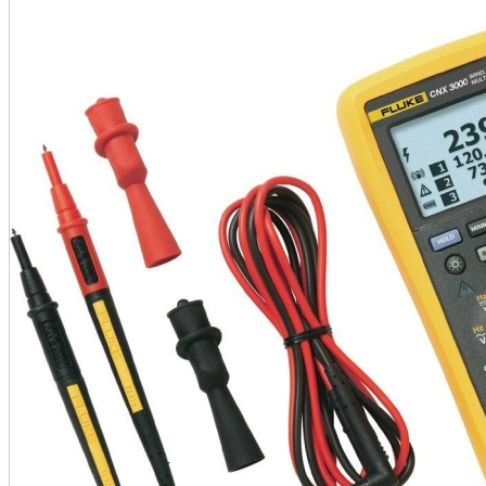
•
•
•