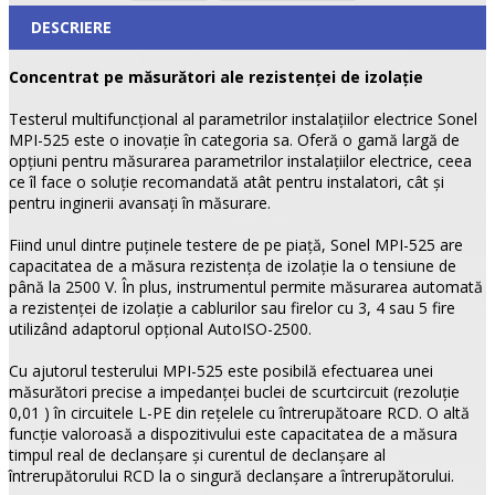
DESCRIERE
Concentrat pe măsurători ale rezistenţei de izolaţie
Testerul multifuncţional al parametrilor instalaţiilor electrice Sonel
MPI-525 este o inovaţie în categoria sa. Oferă o gamă largă de
opţiuni pentru măsurarea parametrilor instalaţiilor electrice, ceea
ce îl face o soluţie recomandată atât pentru instalatori, cât şi
pentru inginerii avansaţi în măsurare.
Fiind unul dintre puţinele testere de pe piaţă, Sonel MPI-525 are
capacitatea de a măsura rezistenţa de izolaţie la o tensiune de
până la 2500 V. În plus, instrumentul permite măsurarea automată
a rezistenţei de izolaţie a cablurilor sau firelor cu 3, 4 sau 5 fire
utilizând adaptorul opţional AutoISO-2500.
Cu ajutorul testerului MPI-525 este posibilă efectuarea unei
măsurători precise a impedanţei buclei de scurtcircuit (rezoluţie
0,01 ) în circuitele L-PE din reţelele cu întrerupătoare RCD. O altă
funcţie valoroasă a dispozitivului este capacitatea de a măsura
timpul real de declanșare şi curentul de declanșare al
întrerupătorului RCD la o singură declanșare a întrerupătorului.