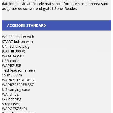
datelor descărcate în cele mai simple formate şi imprimarea sunt
asigurate de software-ul gratuit Sonel Reader.
ACCESORII STANDARD
WS-03 adapter with
START button with
UNI-Schuko plug
(CAT III 300 V)
WAADAWS03
USB cable
WAPRZUSB
Test lead (on a reel)
15 m / 30 m
WAPRZ015BUBBSZ
WAPRZ030REBBSZ
L-2 carrying case
WAFUTL2
L-2 hanging
straps (set)
WAPOZSZEKPL