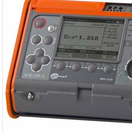
•
•
•