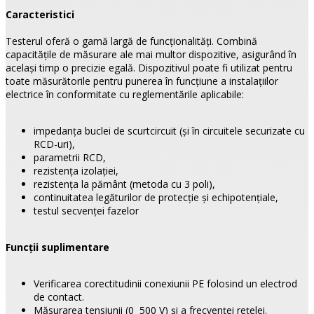
Caracteristici
Testerul oferă o gamă largă de funcţionalităţi. Combină
capacităţile de măsurare ale mai multor dispozitive, asigurând în
acelaşi timp o precizie egală. Dispozitivul poate fi utilizat pentru
toate măsurătorile pentru punerea în funcţiune a instalaţiilor
electrice în conformitate cu reglementările aplicabile:
impedanţa buclei de scurtcircuit (şi în circuitele securizate cu
RCD-uri),
parametrii RCD,
rezistenţa izolaţiei,
rezistenţa la pământ (metoda cu 3 poli),
continuitatea legăturilor de protecţie şi echipotenţiale,
testul secvenţei fazelor
Funcţii suplimentare
Verificarea corectitudinii conexiunii PE folosind un electrod
de contact.
Măsurarea tensiunii (0 500 V) şi a frecvenţei reţelei.