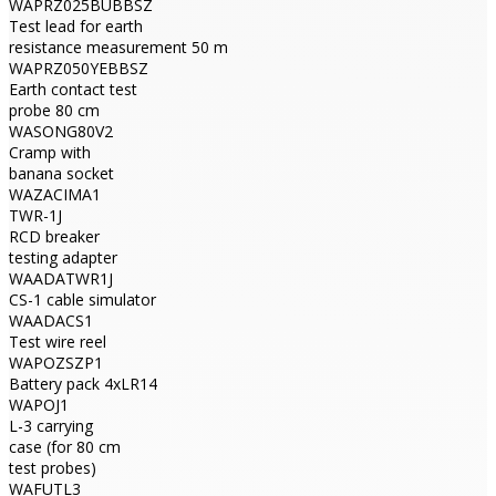
WAPRZ025BUBBSZ
Test lead for earth
resistance measurement 50 m
WAPRZ050YEBBSZ
Earth contact test
probe 80 cm
WASONG80V2
Cramp with
banana socket
WAZACIMA1
TWR-1J
RCD breaker
testing adapter
WAADATWR1J
CS-1 cable simulator
WAADACS1
Test wire reel
WAPOZSZP1
Battery pack 4xLR14
WAPOJ1
L-3 carrying
case (for 80 cm
test probes)
WAFUTL3