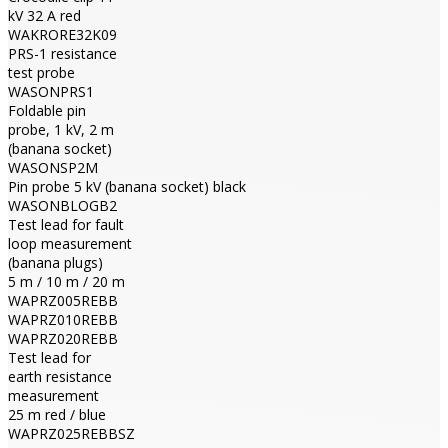
kV 32 A red
WAKRORE32K09
PRS-1 resistance
test probe
WASONPRS1
Foldable pin
probe, 1 kV, 2 m
(banana socket)
WASONSP2M
Pin probe 5 kV (banana socket) black
WASONBLOGB2
Test lead for fault
loop measurement
(banana plugs)
5 m / 10 m / 20 m
WAPRZ005REBB
WAPRZ010REBB
WAPRZ020REBB
Test lead for
earth resistance
measurement
25 m red / blue
WAPRZ025REBBSZ