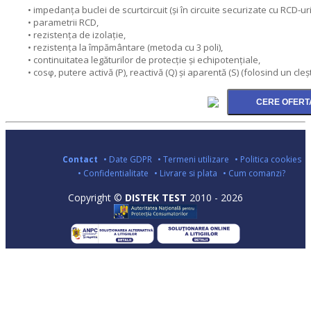
• impedanţa buclei de scurtcircuit (şi în circuite securizate cu RCD-uri
• parametrii RCD,
• rezistenţa de izolaţie,
• rezistenţa la împământare (metoda cu 3 poli),
• continuitatea legăturilor de protecţie şi echipotenţiale,
• cosφ, putere activă (P), reactivă (Q) şi aparentă (S) (folosind un cleșt
Contact
• Date GDPR
• Termeni utilizare
• Politica cookies
• Confidentialitate
• Livrare si plata
• Cum comanzi?
Copyright ©
DISTEK TEST
2010 - 2026