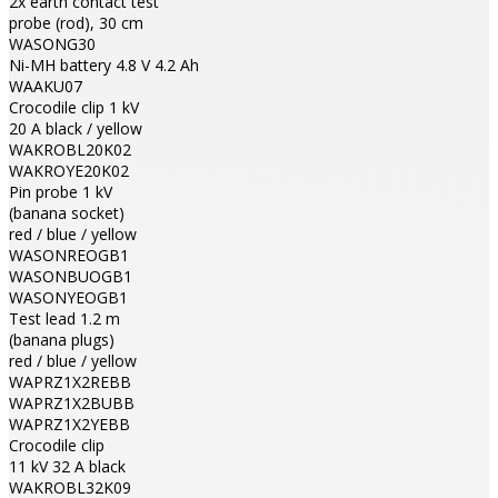
2x earth contact test
probe (rod), 30 cm
WASONG30
Ni-MH battery 4.8 V 4.2 Ah
WAAKU07
Crocodile clip 1 kV
20 A black / yellow
WAKROBL20K02
WAKROYE20K02
Pin probe 1 kV
(banana socket)
red / blue / yellow
WASONREOGB1
WASONBUOGB1
WASONYEOGB1
Test lead 1.2 m
(banana plugs)
red / blue / yellow
WAPRZ1X2REBB
WAPRZ1X2BUBB
WAPRZ1X2YEBB
Crocodile clip
11 kV 32 A black
WAKROBL32K09