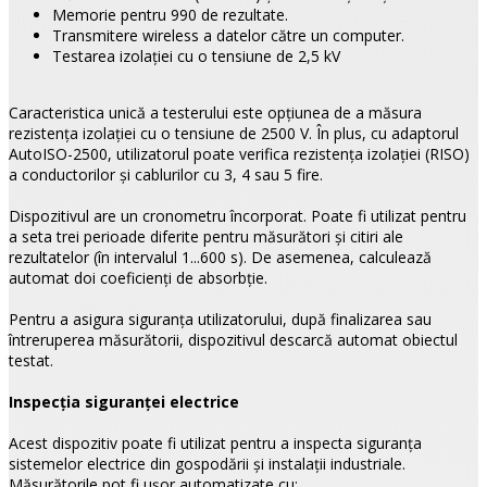
Memorie pentru 990 de rezultate.
Transmitere wireless a datelor către un computer.
Testarea izolaţiei cu o tensiune de 2,5 kV
Caracteristica unică a testerului este opţiunea de a măsura
rezistenţa izolaţiei cu o tensiune de 2500 V. În plus, cu adaptorul
AutoISO-2500, utilizatorul poate verifica rezistenţa izolaţiei (RISO)
a conductorilor şi cablurilor cu 3, 4 sau 5 fire.
Dispozitivul are un cronometru încorporat. Poate fi utilizat pentru
a seta trei perioade diferite pentru măsurători şi citiri ale
rezultatelor (în intervalul 1...600 s). De asemenea, calculează
automat doi coeficienţi de absorbţie.
Pentru a asigura siguranţa utilizatorului, după finalizarea sau
întreruperea măsurătorii, dispozitivul descarcă automat obiectul
testat.
Inspecţia siguranţei electrice
Acest dispozitiv poate fi utilizat pentru a inspecta siguranţa
sistemelor electrice din gospodării şi instalaţii industriale.
Măsurătorile pot fi ușor automatizate cu: