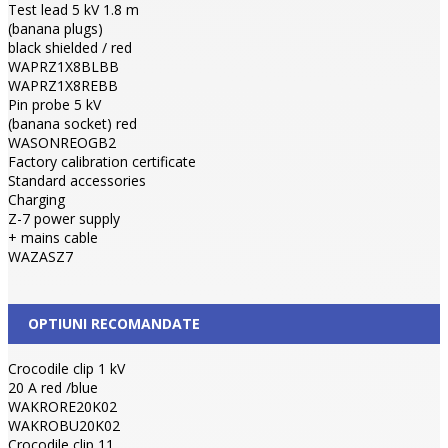
Test lead 5 kV 1.8 m
(banana plugs)
black shielded / red
WAPRZ1X8BLBB
WAPRZ1X8REBB
Pin probe 5 kV
(banana socket) red
WASONREOGB2
Factory calibration certificate
Standard accessories
Charging
Z-7 power supply
+ mains cable
WAZASZ7
OPTIUNI RECOMANDATE
Crocodile clip 1 kV
20 A red /blue
WAKRORE20K02
WAKROBU20K02
Crocodile clip 11