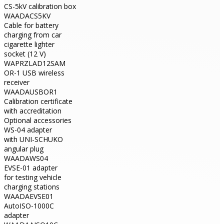
CS-5kV calibration box
WAADACS5KV
Cable for battery
charging from car
cigarette lighter
socket (12 V)
WAPRZLAD12SAM
OR-1 USB wireless
receiver
WAADAUSBOR1
Calibration certificate
with accreditation
Optional accessories
WS-04 adapter
with UNI-SCHUKO
angular plug
WAADAWS04
EVSE-01 adapter
for testing vehicle
charging stations
WAADAEVSE01
AutoISO-1000C
adapter