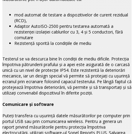
mod automat de testare a dispozitivelor de curent rezidual
(RCD),
Adaptor AutoISO-2500 pentru testarea automată a
rezistenţei izolaţiei cablurilor cu 3, 4 şi 5 conductori, fără
comutare
Rezistenţă sporită la condiţiile de mediu
Testerul se va descurca bine în condiţii de mediu dificile. Protecţia
împotriva pătrunderii prafului şi a apei este asigurată de o carcasă
unică cu un nivel de protecţie IP54. Este rezistentă la deteriorări
mecanice, iar un design special vă permite să protejaţi cu ușurinţă
ecranul prin ecranare folosind capacul testerului. Pe lângă faptul că
protejează împotriva deteriorării, vă permite şi să transportaţi şi să
utilizaţi convenabil dispozitivul în diferite poziţii.
Comunicare şi software
Puteţi transfera cu ușurinţă datele măsurătorilor pe computer prin
portul USB sau prin comunicarea wireless. Pentru a genera un
raport privind măsurătorile pentru protecţia împotriva
electrocutării, utilizaţi software-ul Sonel Reports PLUS. Salvarea