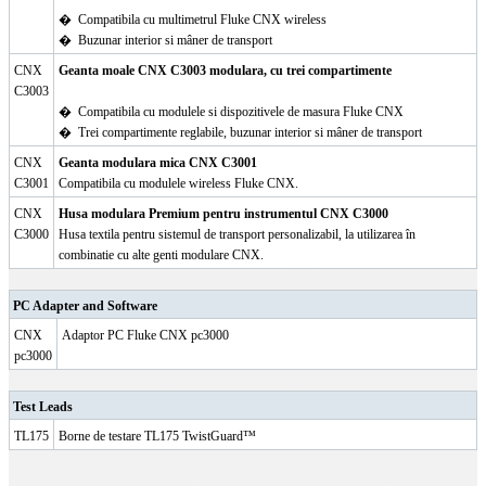
�
Compatibila cu multimetrul Fluke CNX wireless
�
Buzunar interior si mâner de transport
CNX
Geanta moale CNX C3003 modulara, cu trei compartimente
C3003
�
Compatibila cu modulele si dispozitivele de masura Fluke CNX
�
Trei compartimente reglabile, buzunar interior si mâner de transport
CNX
Geanta modulara mica CNX C3001
C3001
Compatibila cu modulele wireless Fluke CNX.
CNX
Husa modulara Premium pentru instrumentul CNX C3000
C3000
Husa textila pentru sistemul de transport personalizabil, la utilizarea în
combinatie cu alte genti modulare CNX.
PC Adapter and Software
CNX
Adaptor PC Fluke CNX pc3000
pc3000
Test Leads
TL175
Borne de testare TL175 TwistGuard™