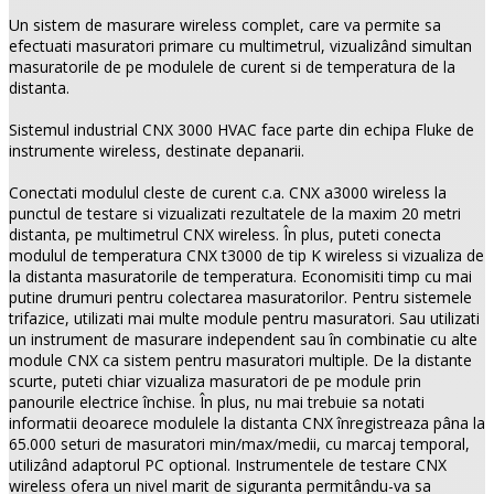
Un sistem de masurare wireless complet, care va permite sa
efectuati masuratori primare cu multimetrul, vizualizând simultan
masuratorile de pe modulele de curent si de temperatura de la
distanta.
Sistemul industrial CNX 3000 HVAC face parte din echipa Fluke de
instrumente wireless, destinate depanarii.
Conectati modulul cleste de curent c.a. CNX a3000 wireless la
punctul de testare si vizualizati rezultatele de la maxim 20 metri
distanta, pe multimetrul CNX wireless. În plus, puteti conecta
modulul de temperatura CNX t3000 de tip K wireless si vizualiza de
la distanta masuratorile de temperatura. Economisiti timp cu mai
putine drumuri pentru colectarea masuratorilor. Pentru sistemele
trifazice, utilizati mai multe module pentru masuratori. Sau utilizati
un instrument de masurare independent sau în combinatie cu alte
module CNX ca sistem pentru masuratori multiple. De la distante
scurte, puteti chiar vizualiza masuratori de pe module prin
panourile electrice închise. În plus, nu mai trebuie sa notati
informatii deoarece modulele la distanta CNX înregistreaza pâna la
65.000 seturi de masuratori min/max/medii, cu marcaj temporal,
utilizând adaptorul PC optional. Instrumentele de testare CNX
wireless ofera un nivel marit de siguranta permitându-va sa