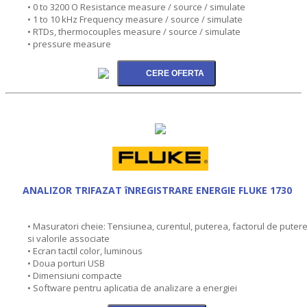
• 0 to 3200 O Resistance measure / source / simulate
• 1 to 10 kHz Frequency measure / source / simulate
• RTDs, thermocouples measure / source / simulate
• pressure measure
ANALIZOR TRIFAZAT îNREGISTRARE ENERGIE FLUKE 1730
• Masuratori cheie: Tensiunea, curentul, puterea, factorul de puter
si valorile associate
• Ecran tactil color, luminous
• Doua porturi USB
• Dimensiuni compacte
• Software pentru aplicatia de analizare a energiei