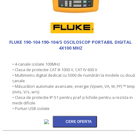
FLUKE 190-104 190-104/S OSCILOSCOP PORTABIL DIGITAL
4X100 MHZ
• 4-canale izolate 100MHz
• Clasa de protectie CAT III 1000 V, CAT IV 600 V
• Multimetru digital dedicat cu 5000 de numărări la modele cu două
canale
• Măsurători automate avansate, energie (Vpwm, VA, W, PF) ™ timp
(mAs, V/s, w/s)
• Clasa de protectie IP-51 pentru praf şi lichide pentru a rezista in
medii dificile
• Porturi USB izolate