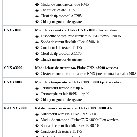
�
Modul de tensiune c.a. true-RMS
�
Cabluri de testare TL75
�
Clesti de tip crocodil AC285
�
Chinga magnetica de agatare
CNX i3000
Modul de curent c.a. Fluke CNX i3000 iFlex wireless
�
Dispozitiv de masurare curent true-RMS flexibil
2500A
�
Sonda de curent flexibila iFlex i2500-10
�
Conductori de testare TL175
�
Clesti de tip crocodil AC175
�
Chinga magnetica de agatare
CNX a3000
Modul clesti de curent c.a. Fluke CNX a3000 wireless
�
Cleste de curent pentru c.a. true-RMS (medie patratica reala) 400A
CNX t3000
Modul de temperatura Fluke CNX t3000 tip K wireless
�
Termometru termocuplu tip K
�
Termocuplu cu bila 80PK-1 tip K
�
Chinga magnetica de agatare
Kit CNX i3000
Kit de masurare curent c.a. Fluke CNX i3000 iFlex
�
Multimetru wireless Fluke CNX 3000
�
Modul de curent c.a. Fluke CNX i3000 iFlex wireless
�
Sonda de curent flexibila iFlex i2500-10
�
Conductori de testare TL175