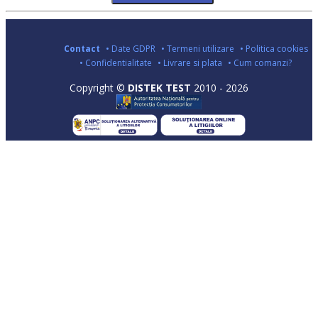
Contact
• Date GDPR
• Termeni utilizare
• Politica cookies
• Confidentialitate
• Livrare si plata
• Cum comanzi?
Copyright ©
DISTEK TEST
2010 - 2026