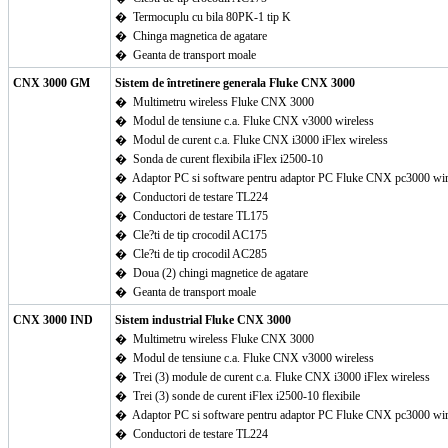
�
Termocuplu cu bila 80PK-1 tip K
�
Chinga magnetica de agatare
�
Geanta de transport moale
CNX 3000 GM
Sistem de întretinere generala Fluke CNX 3000
�
Multimetru wireless Fluke CNX 3000
�
Modul de tensiune c.a. Fluke CNX v3000 wireless
�
Modul de curent c.a. Fluke CNX i3000 iFlex wireless
�
Sonda de curent flexibila iFlex i2500-10
�
Adaptor PC si software pentru adaptor PC Fluke CNX pc3000 wir
�
Conductori de testare TL224
�
Conductori de testare TL175
�
Cle?ti de tip crocodil AC175
�
Cle?ti de tip crocodil AC285
�
Doua (2) chingi magnetice de agatare
�
Geanta de transport moale
CNX 3000 IND
Sistem industrial Fluke CNX 3000
�
Multimetru wireless Fluke CNX 3000
�
Modul de tensiune c.a. Fluke CNX v3000 wireless
�
Trei (3) module de curent c.a. Fluke CNX i3000 iFlex wireless
�
Trei (3) sonde de curent iFlex i2500-10 flexibile
�
Adaptor PC si software pentru adaptor PC Fluke CNX pc3000 wir
�
Conductori de testare TL224