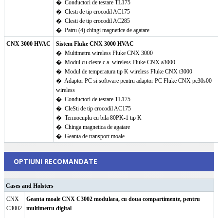
�
Conductori de testare TL175
�
Clesti de tip crocodil AC175
�
Clesti de tip crocodil AC285
�
Patru (4) chingi magnetice de agatare
CNX 3000 HVAC
Sistem Fluke CNX 3000 HVAC
�
Multimetru wireless Fluke CNX 3000
�
Modul cu cleste c.a. wireless Fluke CNX a3000
�
Modul de temperatura tip K wireless Fluke CNX t3000
�
Adaptor PC si software pentru adaptor PC Fluke CNX pc30s00
wireless
�
Conductori de testare TL175
�
CleSti de tip crocodil AC175
�
Termocuplu cu bila 80PK-1 tip K
�
Chinga magnetica de agatare
�
Geanta de transport moale
OPTIUNI RECOMANDATE
Cases and Holsters
CNX
Geanta moale CNX C3002 modulara, cu doua compartimente, pentru
C3002
multimetru digital