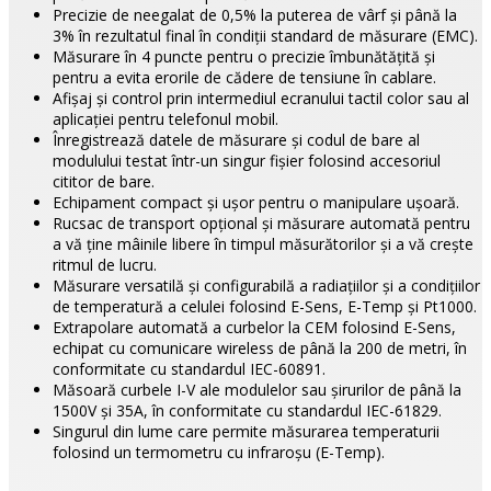
Precizie de neegalat de 0,5% la puterea de vârf și până la
3% în rezultatul final în condiții standard de măsurare (EMC).
Măsurare în 4 puncte pentru o precizie îmbunătățită și
pentru a evita erorile de cădere de tensiune în cablare.
Afișaj și control prin intermediul ecranului tactil color sau al
aplicației pentru telefonul mobil.
Înregistrează datele de măsurare și codul de bare al
modulului testat într-un singur fișier folosind accesoriul
cititor de bare.
Echipament compact și ușor pentru o manipulare ușoară.
Rucsac de transport opțional și măsurare automată pentru
a vă ține mâinile libere în timpul măsurătorilor și a vă crește
ritmul de lucru.
Măsurare versatilă și configurabilă a radiațiilor și a condițiilor
de temperatură a celulei folosind E-Sens, E-Temp și Pt1000.
Extrapolare automată a curbelor la CEM folosind E-Sens,
echipat cu comunicare wireless de până la 200 de metri, în
conformitate cu standardul IEC-60891.
Măsoară curbele I-V ale modulelor sau șirurilor de până la
1500V și 35A, în conformitate cu standardul IEC-61829.
Singurul din lume care permite măsurarea temperaturii
folosind un termometru cu infraroșu (E-Temp).