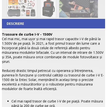
DESCRIERE
Trasoare de curbe I-V - 1500V
Cel mai mic, mai ușor și mai rapid trasor capacitiv I-V de până la
1.500V de pe piață. În 2021, a fost primul trasor din lume care a
încorporat până la două celule de referință albedo pentru
măsurarea modulelor bifaciale. Cu un interval de intrare de 1.500V
și 35A, poate măsura orice combinație de module fotovoltaice și
șiruri.
Reduceți drastic timpul petrecut cu operarea și întreținerea,
punerea în funcțiune și controlul calității cu trasorul de curbe I-V E-
1500 de la Entec Solar, menținând în același timp o precizie
excelentă a măsurătorilor și o robustețe pentru măsurarea
modulelor de foarte înaltă eficiență.
Cel mai rapid trasor de curbe I-V de pe piață. Poate măsura
până la 200 de curbe pe oră.