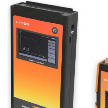
•
•
•