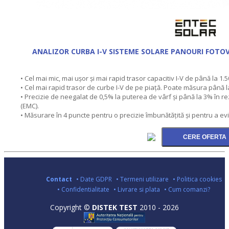
ANALIZOR CURBA I-V SISTEME SOLARE PANOURI FOTOV
• Cel mai mic, mai ușor și mai rapid trasor capacitiv I-V de până la 1
• Cel mai rapid trasor de curbe I-V de pe piață. Poate măsura până l
• Precizie de neegalat de 0,5% la puterea de vârf și până la 3% în re
(EMC).
• Măsurare în 4 puncte pentru o precizie îmbunătățită și pentru a ev
Contact
• Date GDPR
• Termeni utilizare
• Politica cookies
• Confidentialitate
• Livrare si plata
• Cum comanzi?
Copyright ©
DISTEK TEST
2010 - 2026