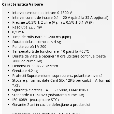
Caracteristică Valoare
Interval tensiune de intrare 0-1500 V
Interval curent de intrare 0,1 – 20 A (până la 35 A opțional)
Precizie ±0,3% ± 2 cifre (V și I) ± 0,5% ± 0,1 W (P)
Rezoluție 22,5 mV
0,5 mA
Timp de măsurare 30-200 ms (tipic)
Durata ciclului complet ≤ 4 sg
Puncte curbă I-V 200
Temperatură de funcționare -10 până la +65ºC
Durata de viață a bateriei 10 ore utilizare continuă (peste
2000 de curbe I-V)
Dimensiuni 380x220x65mm
Greutate 4,2 kg
Protecții Supratensiune, supracurent, polaritate inversă
Stocare și format date Card SD, 12KB per curbă I-V, format
*.csv
Siguranță electrică CAT II - 1500V, EN-61010-1
Standarde IEC-61829 (măsurarea curbei I-V)
IEC-60891 (extrapolare STC)
Garanție 2 ani în caz de defecțiune a produsului