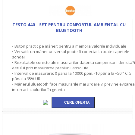
TESTO 440 - SET PENTRU CONFORTUL AMBIENTAL CU
BLUETOOTH
• Buton practic pe mâner: pentru a memora valorile individuale
• Versatil: un mâner universal poate fi conectat la toate capetele
sondei
• Rezultatele corecte ale masurarilor datorita compensarii densita?i
aerului prin masurarea presiunii absolute
• Interval de masurare: 0 pâna la 10000 ppm, -10 pâna la +50 ° C, 5
pâna la 95% UR
• Mânerul Bluetooth face masurarile mai u?oare ?i previne evitarea
încurcarii cablurilor în geanta