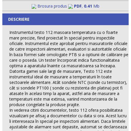
Brosura produs
PDF
,
0.41
Mb
DESCRIERE
Instrumentul testo 112 masoara temperatura cu o foarte
mare precizie, fiind proiectat în special pentru inspectiile
oficiale. Instrumentul este aprobat pentru masuratorile oficiale
de catre inspectorii alimentari, evaluatori si autoritatile oficiale
în baza formei sale omologate PTB si a optiunii de calibrare pe
care o poseda. Un tester încorporat indica functionalitatea
optima a aparatului înainte ca masuratoarea sa înceapa.
Datorita gamei sale largi de masurare, Testo 112 este
instrumentul ideal de masurare a temperaturii în toate
sectoarele alimentare. Atât sondele NTC (sonde cu termistor),
cât si sondele PT100 ( sonde cu rezistenta din platina) pot fi
atasate în acelasi timp la aparat, astfel aria de masurare a
temperaturii este mai extinsa, variind monitorizarea de la
produse congelate la produse prajite.
In vederea citirii documentelor, testo 112 ofera posibilitatea
vizualizarii pe afisaj a documentelor cu data si ora. Acest lucru
îi intereseaza în special pe inspectorii alimentari. Daca limitele
ajustabile de alarmare sunt depasite, automat se declanseaza