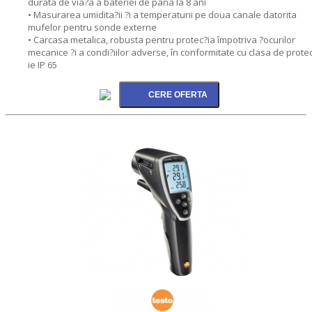
durata de via?a a bateriei de pâna la 8 ani
• Masurarea umidita?ii ?i a temperaturii pe doua canale datorita
mufelor pentru sonde externe
• Carcasa metalica, robusta pentru protec?ia împotriva ?ocurilor
mecanice ?i a condi?iilor adverse, în conformitate cu clasa de prote
ie IP 65