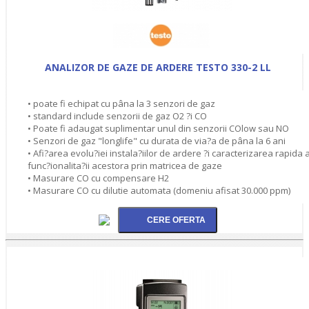
ANALIZOR DE GAZE DE ARDERE TESTO 330-2 LL
• poate fi echipat cu pâna la 3 senzori de gaz
• standard include senzorii de gaz O2 ?i CO
• Poate fi adaugat suplimentar unul din senzorii COlow sau NO
• Senzori de gaz "longlife" cu durata de via?a de pâna la 6 ani
• Afi?area evolu?iei instala?iilor de ardere ?i caracterizarea rapida 
func?ionalita?ii acestora prin matricea de gaze
• Masurare CO cu compensare H2
• Masurare CO cu dilutie automata (domeniu afisat 30.000 ppm)