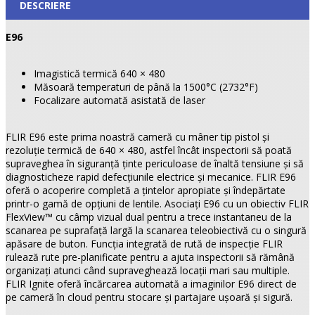
DESCRIERE
E96
Imagistică termică 640 × 480
Măsoară temperaturi de până la 1500°C (2732°F)
Focalizare automată asistată de laser
FLIR E96 este prima noastră cameră cu mâner tip pistol și
rezoluție termică de 640 × 480, astfel încât inspectorii să poată
supraveghea în siguranță ținte periculoase de înaltă tensiune și să
diagnosticheze rapid defecțiunile electrice și mecanice. FLIR E96
oferă o acoperire completă a țintelor apropiate și îndepărtate
printr-o gamă de opțiuni de lentile. Asociați E96 cu un obiectiv FLIR
FlexView™ cu câmp vizual dual pentru a trece instantaneu de la
scanarea pe suprafață largă la scanarea teleobiectivă cu o singură
apăsare de buton. Funcția integrată de rută de inspecție FLIR
rulează rute pre-planificate pentru a ajuta inspectorii să rămână
organizați atunci când supraveghează locații mari sau multiple.
FLIR Ignite oferă încărcarea automată a imaginilor E96 direct de
pe cameră în cloud pentru stocare și partajare ușoară și sigură.