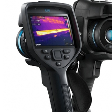
•
•
•