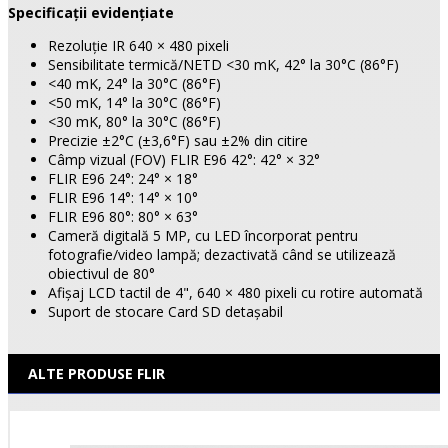
Specificații evidențiate
Rezoluție IR 640 × 480 pixeli
Sensibilitate termică/NETD <30 mK, 42° la 30°C (86°F)
<40 mK, 24° la 30°C (86°F)
<50 mK, 14° la 30°C (86°F)
<30 mK, 80° la 30°C (86°F)
Precizie ±2°C (±3,6°F) sau ±2% din citire
Câmp vizual (FOV) FLIR E96 42°: 42° × 32°
FLIR E96 24°: 24° × 18°
FLIR E96 14°: 14° × 10°
FLIR E96 80°: 80° × 63°
Cameră digitală 5 MP, cu LED încorporat pentru
fotografie/video lampă; dezactivată când se utilizează
obiectivul de 80°
Afișaj LCD tactil de 4", 640 × 480 pixeli cu rotire automată
Suport de stocare Card SD detașabil
ALTE PRODUSE FLIR