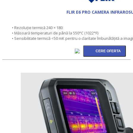
FLIR E6 PRO CAMERA INFRAROS
• Rezoluție termică 240 × 180
• Măsoară temperaturi de până la 550°C (1022°F)
• Sensibilitate termică <50 mK pentru o claritate îmbunătățită a imagi