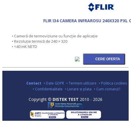
FLIR I34 CAMERA INFRAROSU 240X320 PXL 
• Cameră de termoviziune cu funcție de aplicație
• Rezoluție termică de 240 × 320
• <40 mK NETD
Contact
• Date GDPR
• Termeni utilizare
• Politica cookies
• Confidentialitate
• Livrare si plata
• Cum comanzi?
Copyright ©
DISTEK TEST
2010 - 2026