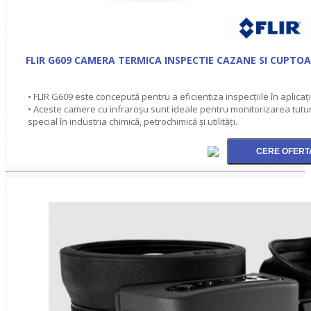
FLIR G609 CAMERA TERMICA INSPECTIE CAZANE SI CUPTO
• FLIR G609 este concepută pentru a eficientiza inspecțiile în aplicaț
• Aceste camere cu infraroșu sunt ideale pentru monitorizarea tuturor
special în industria chimică, petrochimică și utilități.