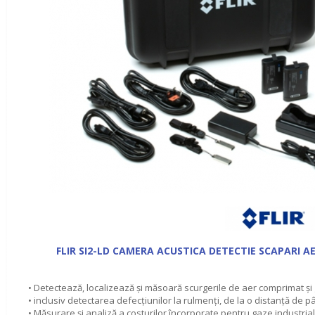
FLIR SI2-LD CAMERA ACUSTICA DETECTIE SCAPARI A
• Detectează, localizează și măsoară scurgerile de aer comprimat și
• inclusiv detectarea defecțiunilor la rulmenți, de la o distanță de pâ
• Măsurare și analiză a costurilor încorporate pentru gaze industrial