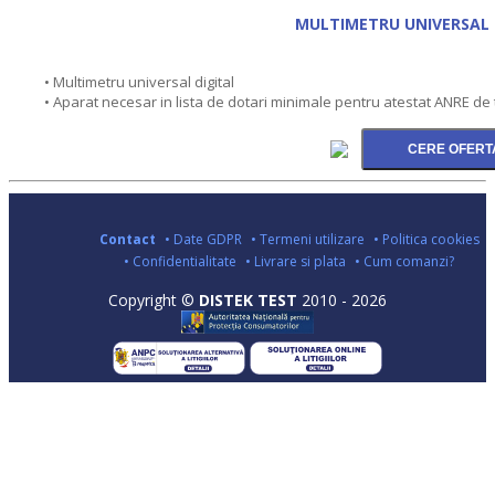
MULTIMETRU UNIVERSAL 
• Multimetru universal digital
• Aparat necesar in lista de dotari minimale pentru atestat ANRE de ti
Contact
• Date GDPR
• Termeni utilizare
• Politica cookies
• Confidentialitate
• Livrare si plata
• Cum comanzi?
Copyright ©
DISTEK TEST
2010 - 2026