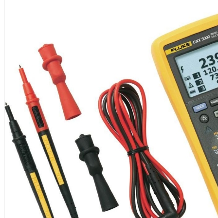
•
•
•