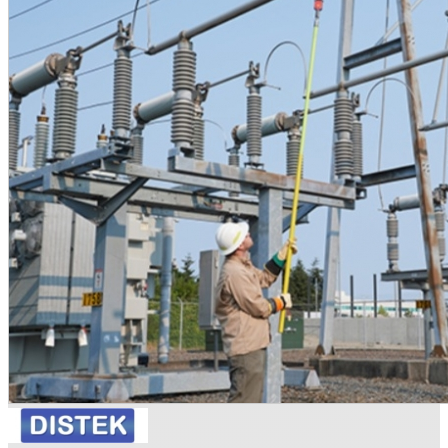
•
•
•