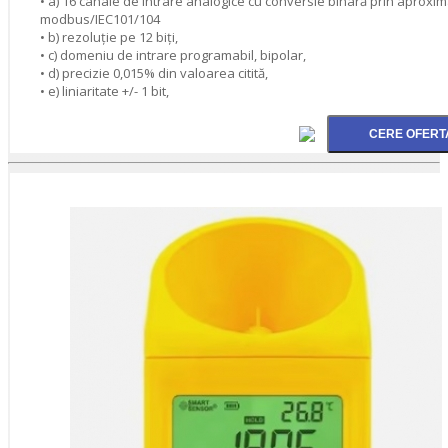
• a) 16 canale de intrare analogice cu conversie binară prin aproxima
modbus/IEC101/104
• b) rezoluţie pe 12 biţi,
• c) domeniu de intrare programabil, bipolar,
• d) precizie 0,015% din valoarea citită,
• e) liniaritate +/- 1 bit,