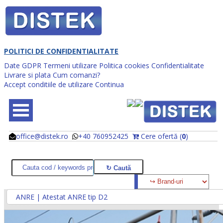
POLITICI DE CONFIDENTIALITATE
Date GDPR
Termeni utilizare
Politica cookies
Confidentialitate
Livrare si plata
Cum comanzi?
Accept conditiile de utilizare
Continua
office@distek.ro
+40 760952425
Cere ofertă (
0
)
@
@
ANRE | Atestat ANRE tip D2