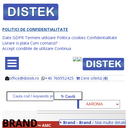
POLITICI DE CONFIDENTIALITATE
Date GDPR
Termeni utilizare
Politica cookies
Confidentialitate
Livrare si plata
Cum comanzi?
Accept conditiile de utilizare
Continua
office@distek.ro
+40 760952425
Cere ofertă (
0
)
@
@
BRAND
+ Brand - Brand
/ Mai multe detalii
↪ AMC