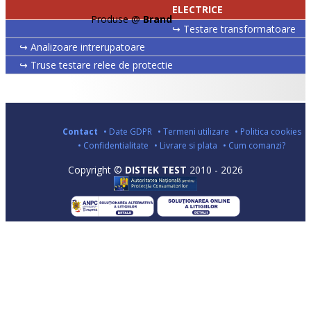
ELECTRICE
Produse @
Brand
↪ Testare transformatoare
↪ Analizoare intrerupatoare
↪ Truse testare relee de protectie
Contact
• Date GDPR
• Termeni utilizare
• Politica cookies
• Confidentialitate
• Livrare si plata
• Cum comanzi?
Copyright ©
DISTEK TEST
2010 - 2026
•
•
•